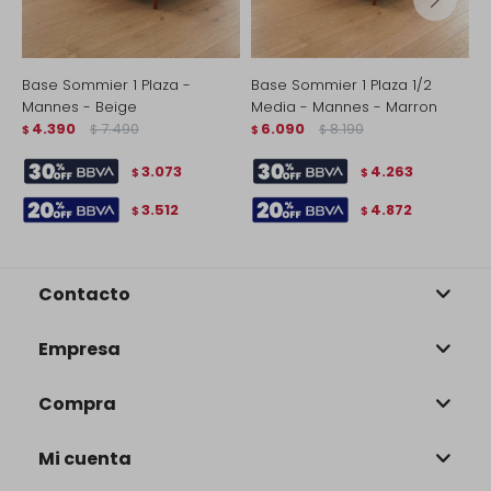
Base Sommier 1 Plaza -
Base Sommier 1 Plaza 1/2
B
Mannes - Beige
Media - Mannes - Marron
M
4.390
7.490
6.090
8.190
$
$
$
$
$
3.073
4.263
$
$
3.512
4.872
$
$
Contacto
Empresa
Compra
Mi cuenta