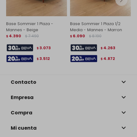
Base Sommier 1 Plaza -
Base Sommier 1 Plaza 1/2
B
Mannes - Beige
Media - Mannes - Marron
M
4.390
7.490
6.090
8.190
$
$
$
$
$
3.073
4.263
$
$
3.512
4.872
$
$
Contacto
Empresa
Compra
Mi cuenta