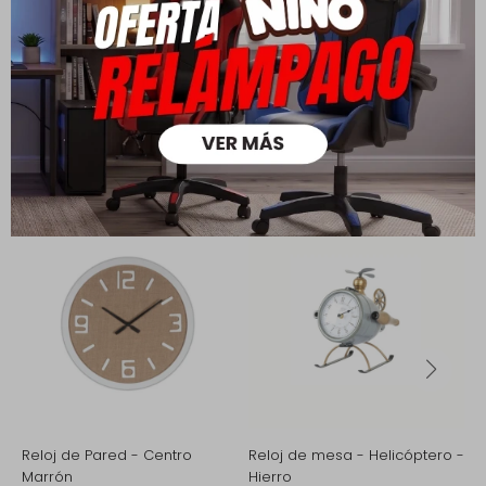
Medios de pago
Productos que te pueden interesar
Reloj de Pared - Centro
Reloj de mesa - Helicóptero -
E
Marrón
Hierro
D