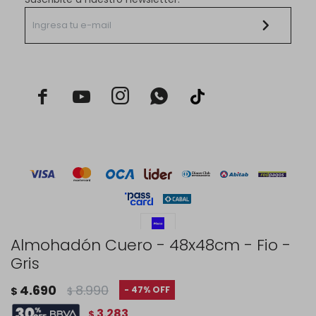



Almohadón Cuero - 48x48cm - Fio -
Gris
© Copyright 2026 / Rustico Hogar
4.690
8.990
47
$
$
3.283
$