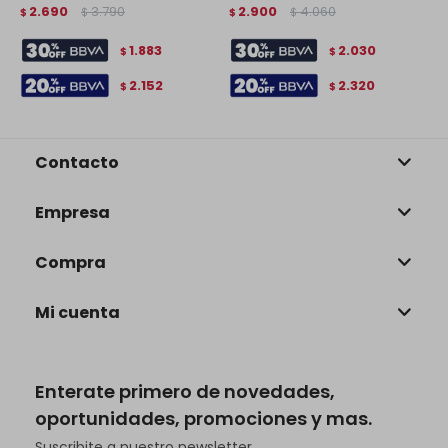
2.690
3.790
2.900
4.060
$
$
$
$
$
1.883
2.030
$
$
2.152
2.320
$
$
Contacto
Empresa
Compra
Mi cuenta
Enterate primero de novedades,
oportunidades, promociones y mas.
Suscribite a nuestro newsletter.