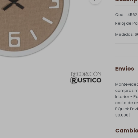
4562
Reloj de P
Medidas: 
Envíos
Montevideo
compras ma
Interior - 
costo de e
PQuick Env
30.000 |
Cambios