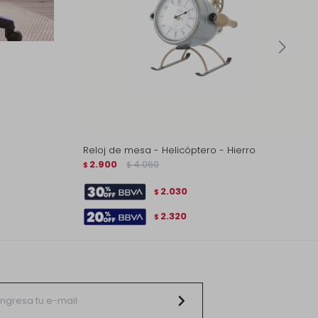
Reloj de mesa - Helicóptero - Hierro
2.900
4.060
$
$
2.030
$
2.320
$