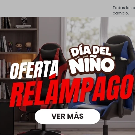
Todas las 
cambio.
Ver mas
Medios
oductos que te pueden intere