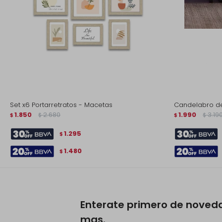
Set x6 Portarretratos - Macetas
Candelabro de 
1.850
2.680
1.990
3.19
$
$
$
$
1.295
$
1.480
$
Enterate primero de noved
mas.