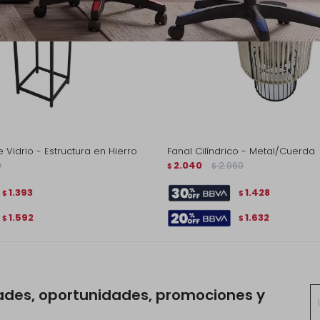
Vidrio - Estructura en Hierro
Fanal Cilíndrico - Metal/Cuerda
0
2.040
2.960
$
$
1.393
1.428
$
$
1.592
1.632
$
$
ades, oportunidades, promociones y