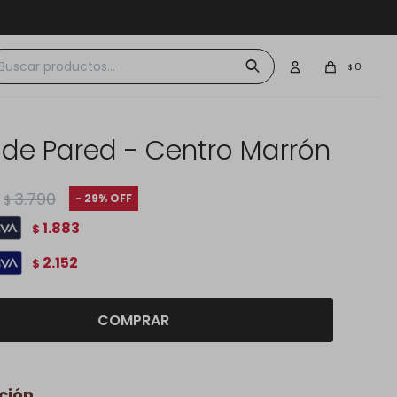
 $30.000
0
$
j de Pared - Centro Marrón
3.790
29
$
1.883
$
2.152
$
COMPRAR
ción