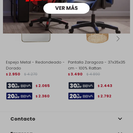
Espejo Metal - Redondeado -
Pantalla Zaragoza - 37x35x35
R
Dorado
cm - 100% Rattan
m
2.950
4.270
3.490
4.890
$
$
$
$
$
2.065
2.443
$
$
2.360
2.792
$
$
Contacto