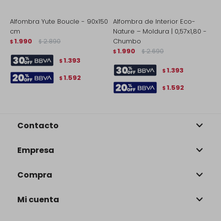
Alfombra Yute Boucle - 90x150
Alfombra de Interior Eco-
A
cm
Nature – Moldura | 0,57x1,80 -
H
1.990
2.890
Chumbo
$
$
$
1.990
2.690
$
$
1.393
$
1.393
$
1.592
$
1.592
$
Contacto
Empresa
Compra
Mi cuenta