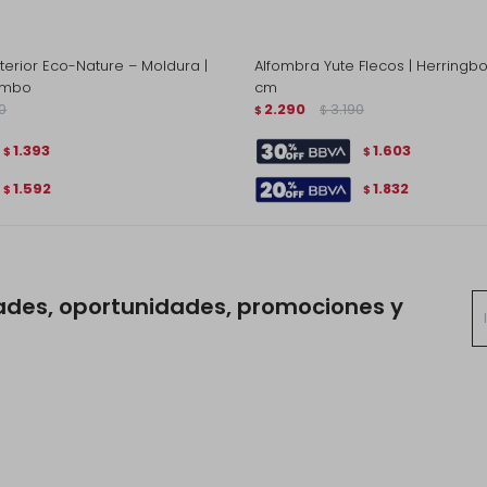
terior Eco-Nature – Moldura |
Alfombra Yute Flecos | Herringb
humbo
cm
0
2.290
3.190
$
$
1.393
1.603
$
$
1.592
1.832
$
$
ades, oportunidades, promociones y