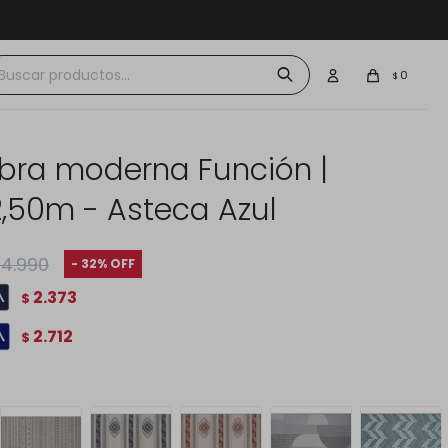
 $30.000
0
$
bra moderna Función |
2,50m - Asteca Azul
4.990
32
2.373
$
2.712
$