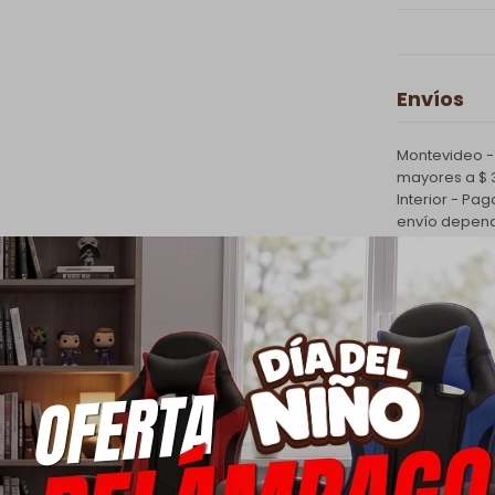
Envíos
Montevideo -
mayores a $ 3
Interior - Pa
envío depend
PQuick Envío
|
Cambios 
Todas las com
Ver mas
Medios d