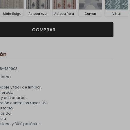
Maia Beige
Asteca Azul
Asteca Roja
Curven
Vitral
COMPRAR
ión
8-439903
derna
able y fácil de limpiar.
lerado.
 y anti ácaros.
cción contra los rayos UV.
l tacto.
blanda.
ncia
pileno y 30% poliéster