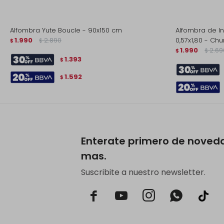
Alfombra Yute Boucle - 90x150 cm
Alfombra de In
1.990
2.890
0,57x1,80 - C
$
$
1.990
2.69
$
$
1.393
$
1.592
$
Enterate primero de noved
mas.
Suscribite a nuestro newsletter.


