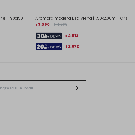
one - 90x150
Alfombra modera Lisa Viena | 1,50x2,00m - Gris
3.590
4.990
$
$
2.513
$
2.872
$