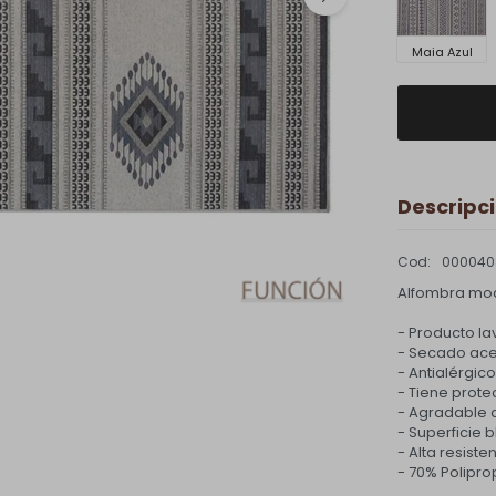
Maia Azul
Descripc
000040
Alfombra mo
- Producto lav
- Secado ace
- Antialérgico
- Tiene prote
- Agradable a
- Superficie 
- Alta resiste
- 70% Polipro