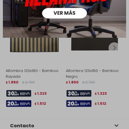
Alfombra 120x180 - Bamboo
Alfombra 120x180 - Bamboo
A
Rayada
Negro
N
1.890
2.700
1.890
2.700
$
$
$
$
$
1.323
1.323
$
$
1.512
1.512
$
$
Contacto