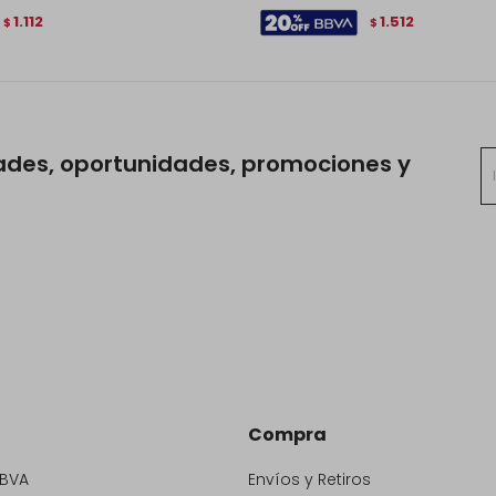
1.112
1.512
$
$
ades, oportunidades, promociones y
Compra
BBVA
Envíos y Retiros