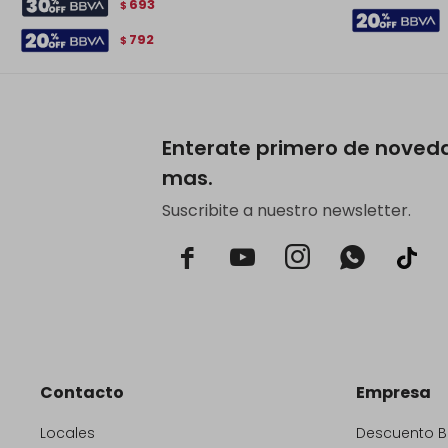
693
$
792
$
Enterate primero de noved
mas.
Suscribite a nuestro newsletter.



Contacto
Empresa
Locales
Descuento 