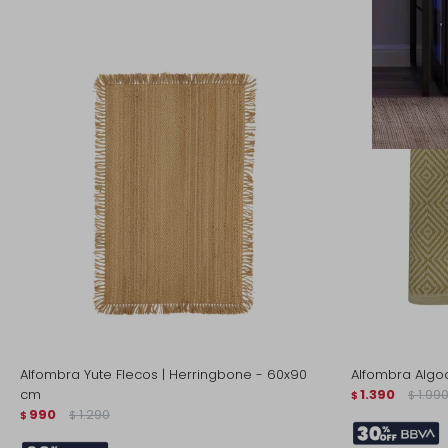
Alfombra Yute Flecos | Herringbone - 60x90
Alfombra Algod
cm
1.390
1.99
$
$
990
1.290
$
$