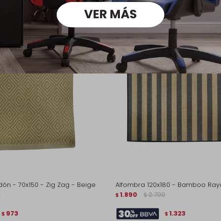
ón - 70x150 - Zig Zag - Beige
Alfombra 120x180 - Bamboo Ra
0
1.890
2.700
$
$
973
1.323
$
$