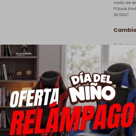
costo de e
PQuick Env
30.000 |
Cambios
Todas las 
cambio.
Ver mas
Medios
oductos que te pueden intere