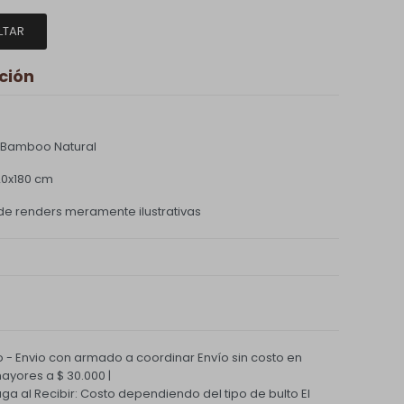
LTAR
ción
 Bamboo Natural
20x180 cm
e renders meramente ilustrativas
 - Envio con armado a coordinar
Envío sin costo en
yores a $ 30.000 |
Paga al Recibir: Costo dependiendo del tipo de bulto
El