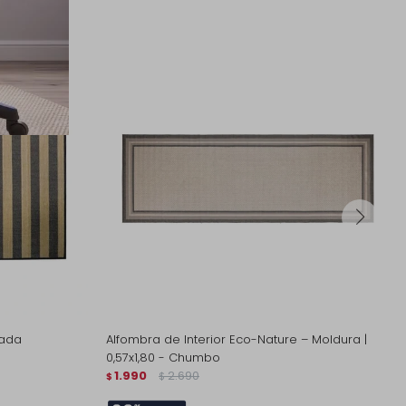
yada
Alfombra de Interior Eco-Nature – Moldura |
0,57x1,80 - Chumbo
1.990
2.690
$
$