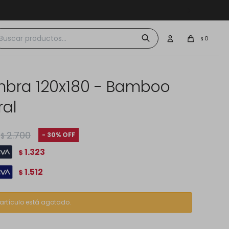
 $30.000
0
$
mbra 120x180 - Bamboo
ral
2.700
30
$
1.323
$
1.512
$
 artículo está agotado.