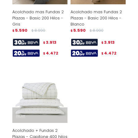
Acolchado mas Fundas 2
Acolchado mas Fundas 2
Plazas - Basic 200 Hilos -
Plazas - Basic 200 Hilos -
Gris
Blanco
5.590
8.990
5.590
8.990
$
$
$
$
3.913
3.913
$
$
4.472
4.472
$
$
Acolchado + Fundas 2
Plazas - Capitone 400 hilos