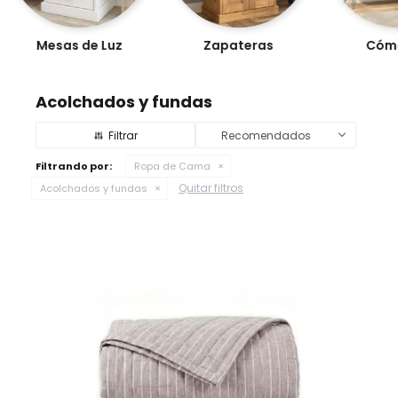
Mesas de Luz
Zapateras
Cóm
Acolchados y fundas
Recomendados
Filtrando por:
Ropa de Cama
Quitar filtros
Acolchados y fundas