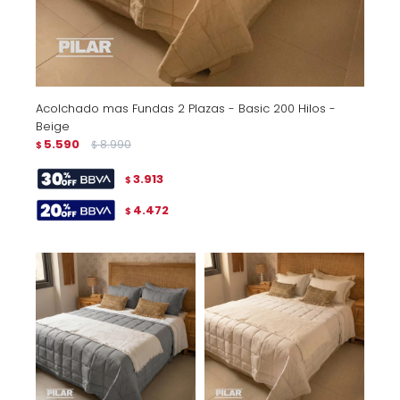
Acolchado mas Fundas 2 Plazas - Basic 200 Hilos -
Beige
5.590
8.990
$
$
3.913
$
4.472
$