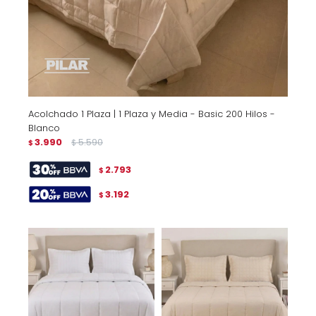
Acolchado 1 Plaza | 1 Plaza y Media - Basic 200 Hilos -
Blanco
3.990
5.590
$
$
2.793
$
3.192
$