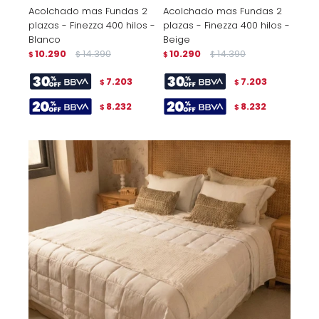
Acolchado mas Fundas 2
Acolchado mas Fundas 2
plazas - Finezza 400 hilos -
plazas - Finezza 400 hilos -
Blanco
Beige
10.290
14.390
10.290
14.390
$
$
$
$
7.203
7.203
$
$
8.232
8.232
$
$