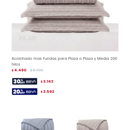
Acolchado mas Fundas para Plaza o Plaza y Media 200
hilos
4.490
6.990
$
$
3.143
$
3.592
$