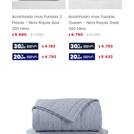
Acolchado mas Fundas 2
Acolchado mas Fundas
Plazas - Nina Rayas Azul
Queen - Nina Rayas Gast
200 hilos
200 hilos
5.990
7.990
6.790
8.990
$
$
$
$
4.193
4.753
$
$
4.792
5.432
$
$