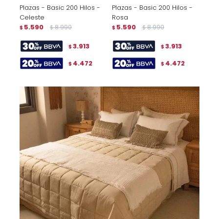
Plazas - Basic 200 Hilos -
Plazas - Basic 200 Hilos -
Celeste
Rosa
5.590
8.990
5.590
8.990
$
$
$
$
3.913
3.913
$
$
4.472
4.472
$
$