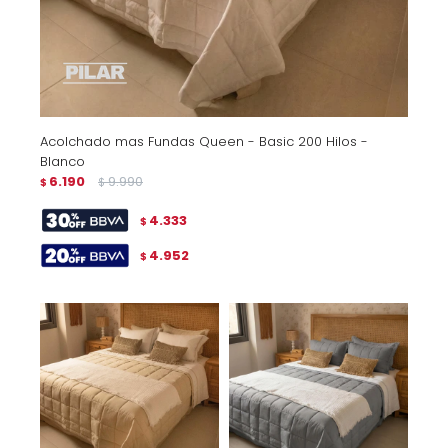
Acolchado mas Fundas Queen - Basic 200 Hilos -
Blanco
6.190
9.990
$
$
4.333
$
4.952
$