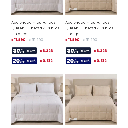
Acolchado mas Fundas
Acolchado mas Fundas
Queen - Finezza 400 hilos
Queen - Finezza 400 hilos
- Blanco
- Beige
11.890
15.990
11.890
15.990
$
$
$
$
8.323
8.323
$
$
9.512
9.512
$
$