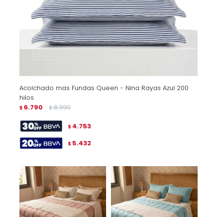
Acolchado mas Fundas Queen - Nina Rayas Azul 200
hilos
6.790
8.990
$
$
4.753
$
5.432
$