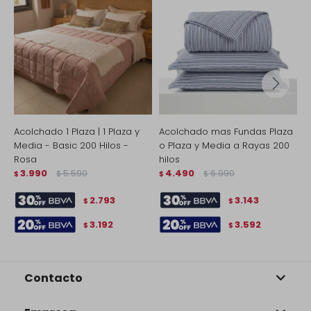
Acolchado 1 Plaza | 1 Plaza y
Acolchado mas Fundas Plaza
A
Media - Basic 200 Hilos -
o Plaza y Media a Rayas 200
P
Rosa
hilos
h
3.990
5.590
4.490
6.990
$
$
$
$
$
2.793
3.143
$
$
3.192
3.592
$
$
Contacto