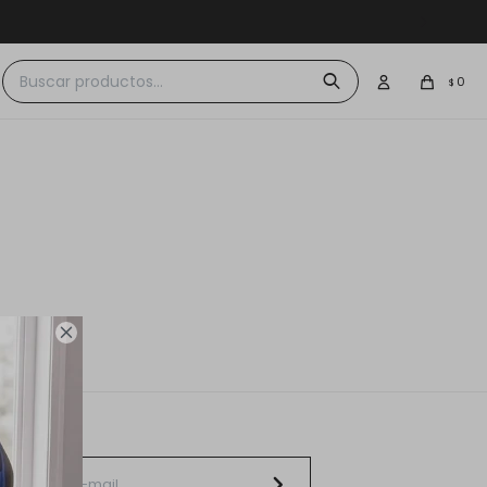
 $30.000
0
$
