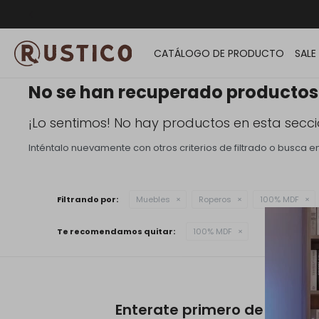
ENVÍO G
CATÁLOGO DE PRODUCTO
SALE
No se han recuperado productos
¡Lo sentimos! No hay productos en esta secci
Inténtalo nuevamente con otros criterios de filtrado o busca 
Filtrando por:
Muebles
Roperos
100% MDF
Te recomendamos quitar:
100% MDF
Enterate primero de noved