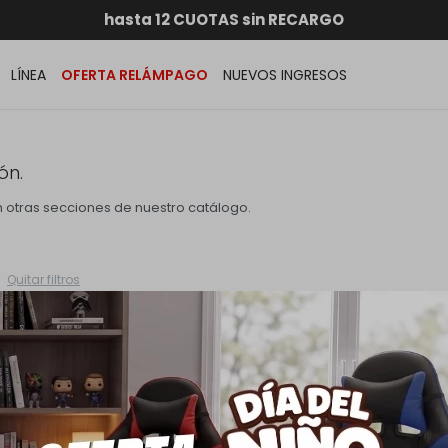
RATIS dentro de MONTEVIDEO en compras superiores a
hasta 12 CUOTAS sin RECARGO
GARANTÍA DE DEVOLUCIÓN
ENVÍOS A TODO EL PAÍS
LÍNEA
OFERTA RELÁMPAGO
NUEVOS INGRESOS
ón.
en otras secciones de nuestro catálogo.
Quitar filtros
ades, oportunidades, promociones y