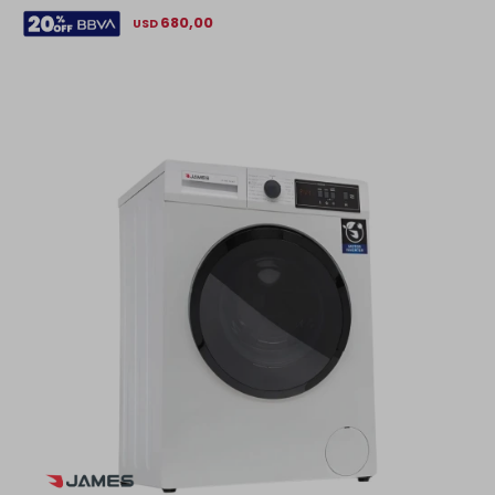
680,00
USD