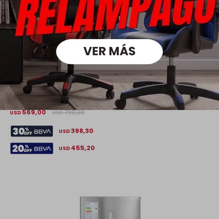
Barra de Sonido - Modelo S70TY - LG
569,00
799,00
USD
USD
398,30
USD
455,20
USD