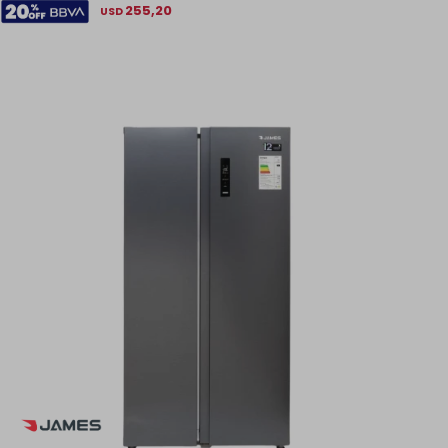
255,20
USD