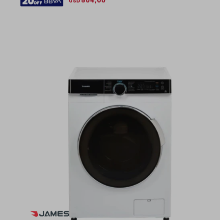
504,00
USD