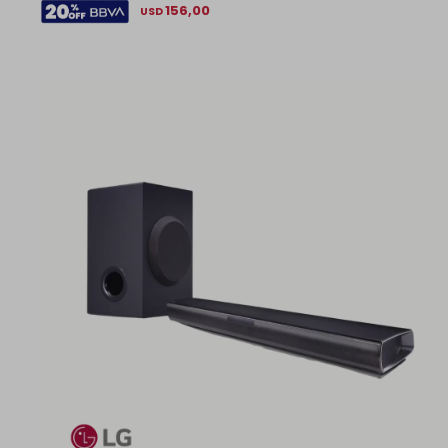
156,00
USD