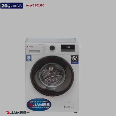
392,00
USD