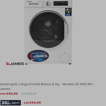
Lavarropas Carga Frontal Blanco 6 Kg - Modelo LR 1008 INV -
James
490,00
680,00
USD
USD
343,00
USD