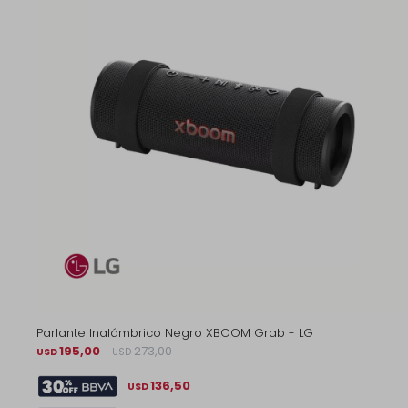
Parlante Inalámbrico Negro XBOOM Grab - LG
195,00
273,00
USD
USD
136,50
USD