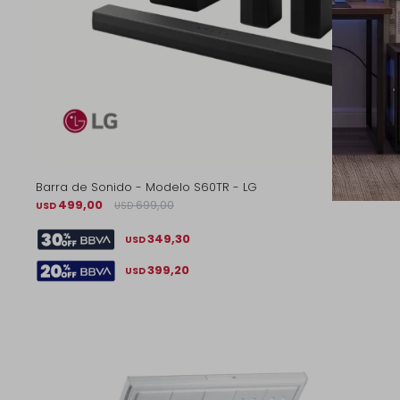
Barra de Sonido - Modelo S60TR - LG
499,00
699,00
USD
USD
349,30
USD
399,20
USD