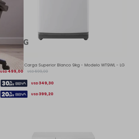
Lavarropas Carga Superior Blanco 9kg - Modelo WT9WL - LG
499,00
699,00
USD
USD
349,30
USD
399,20
USD