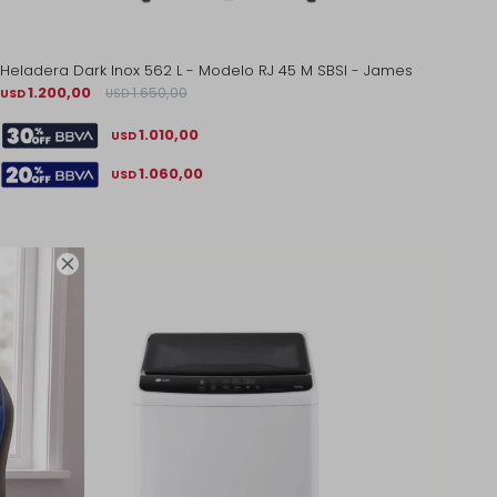
Heladera Dark Inox 562 L - Modelo RJ 45 M SBSI - James
1.200,00
1.650,00
USD
USD
1.010,00
USD
1.060,00
USD
