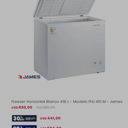
Freezer Horizontal Blanco 418 L - Modelo FHJ 410 M - James
630,00
880,00
USD
USD
441,00
USD