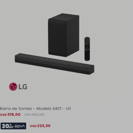
Barra de Sonido - Modelo S40T - LG
319,00
400,00
USD
USD
223,30
USD