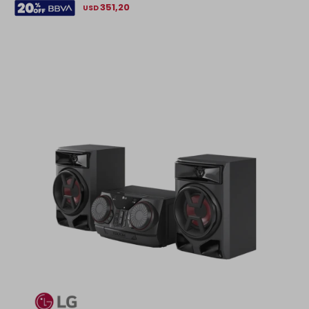
351,20
USD