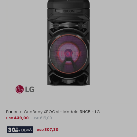
Parlante OneBody XBOOM - Modelo RNC5 - LG
439,00
615,00
USD
USD
307,30
USD