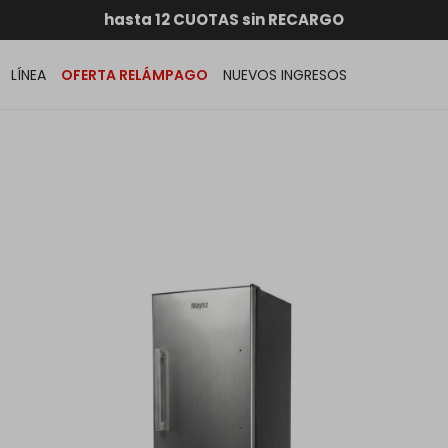
RATIS dentro de MONTEVIDEO en compras superiores a
hasta 12 CUOTAS sin RECARGO
GARANTÍA DE DEVOLUCIÓN
ENVÍOS A TODO EL PAÍS
LÍNEA
OFERTA RELÁMPAGO
NUEVOS INGRESOS