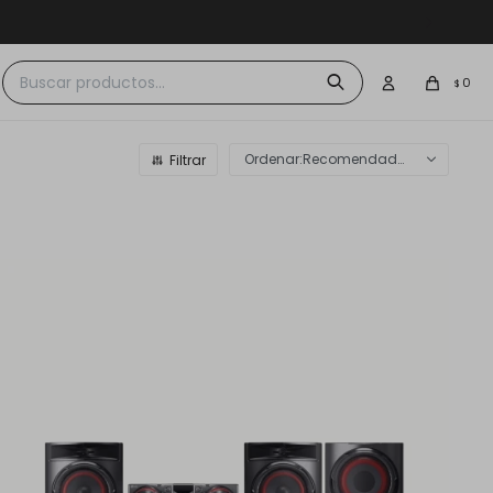
 $30.000
0
$
Recomendados