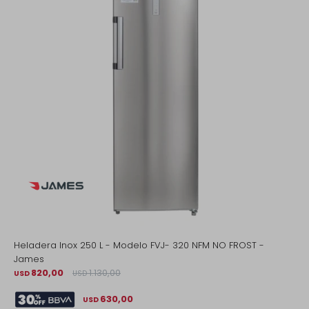
Heladera Inox 250 L - Modelo FVJ- 320 NFM NO FROST -
James
820,00
1.130,00
USD
USD
630,00
USD