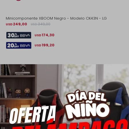
Minicomponente XBOOM Negro - Modelo CK43N - LG
249,00
349,00
USD
USD
174,30
USD
199,20
USD