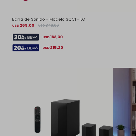
Barra de Sonido - Modelo SQC1 - LG
269,00
349,00
USD
USD
188,30
USD
215,20
USD