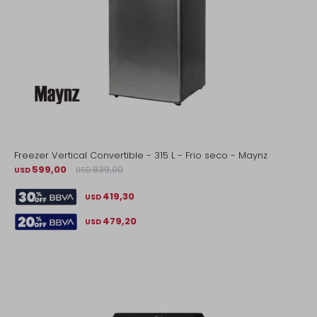
Freezer Vertical Convertible - 315 L - Frio seco - Maynz
599,00
839,00
USD
USD
419,30
USD
479,20
USD