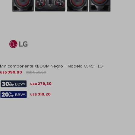
Minicomponente XBOOM Negro - Modelo CJ45 - LG
399,00
559,00
USD
USD
279,30
USD
319,20
USD