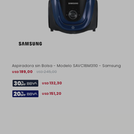
Aspiradora sin Bolsa - Modelo SAVC18M3110 - Samsung
189,00
245,00
USD
USD
132,30
USD
151,20
USD