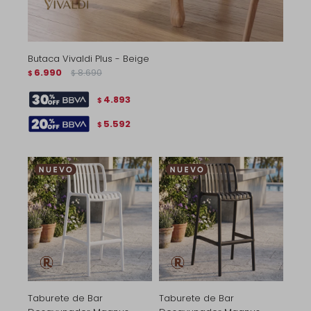
Butaca Vivaldi Plus - Beige
6.990
8.690
$
$
4.893
$
5.592
$
Taburete de Bar
Taburete de Bar