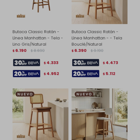
Butaca Classic Ratán -
Butaca Classic Ratán -
Línea Manhattan - Tela -
Línea Manhattan - - Tela
Lino Gris/Natural
Bouclé/Natural
6.190
8.690
6.390
9.190
$
$
$
$
4.333
4.473
$
$
4.952
5.112
$
$