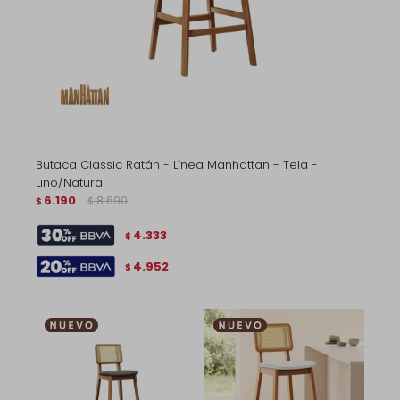
Butaca Classic Ratán - Línea Manhattan - Tela -
Lino/Natural
6.190
8.690
$
$
4.333
$
4.952
$