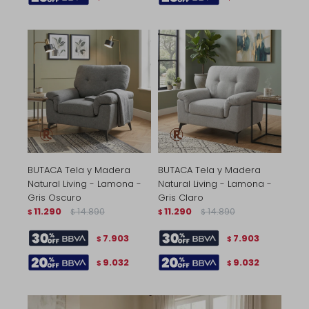
BUTACA Tela y Madera
BUTACA Tela y Madera
Natural Living - Lamona -
Natural Living - Lamona -
Gris Oscuro
Gris Claro
11.290
14.890
11.290
14.890
$
$
$
$
7.903
7.903
$
$
9.032
9.032
$
$