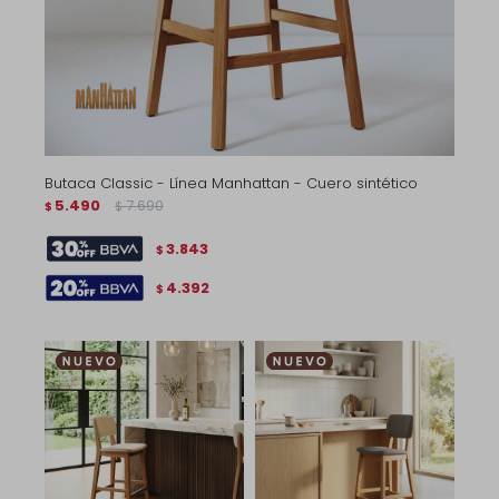
Butaca Classic - Línea Manhattan - Cuero sintético
5.490
7.690
$
$
3.843
$
4.392
$