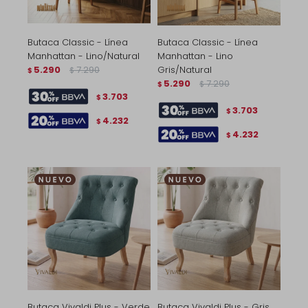
Butaca Classic - Línea
Butaca Classic - Línea
Manhattan - Lino/Natural
Manhattan - Lino
5.290
7.290
Gris/Natural
$
$
5.290
7.290
$
$
3.703
$
3.703
$
4.232
$
4.232
$
Butaca Vivaldi Plus - Verde
Butaca Vivaldi Plus - Gris