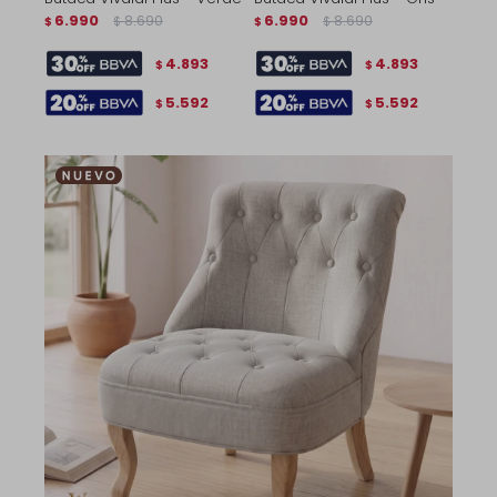
6.990
8.690
6.990
8.690
$
$
$
$
4.893
4.893
$
$
5.592
5.592
$
$