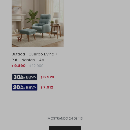
Butaca 1 Cuerpo Living +
Puf - Nantes - Azul
9.890
12.900
$
$
6.923
$
7.912
$
MOSTRANDO
24
DE
113