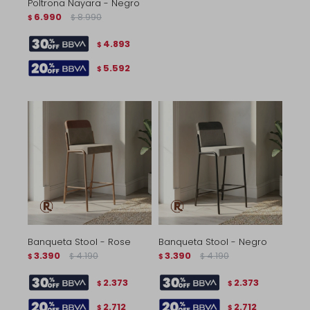
Poltrona Nayara - Negro
6.990
8.990
$
$
4.893
$
5.592
$
Banqueta Stool - Rose
Banqueta Stool - Negro
3.390
4.190
3.390
4.190
$
$
$
$
2.373
2.373
$
$
2.712
2.712
$
$