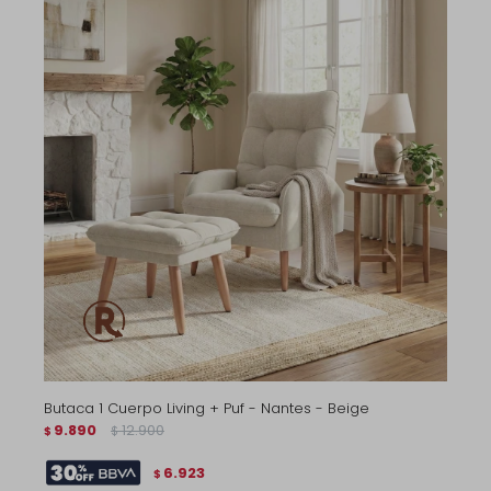
Butaca 1 Cuerpo Living + Puf - Nantes - Beige
9.890
12.900
$
$
6.923
$