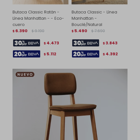
Butaca Classic Ratán -
Butaca Classic - Línea
Línea Manhattan - - Eco-
Manhattan -
cuero
Bouclé/Natural
6.390
9.190
5.490
7.690
$
$
$
$
4.473
3.843
$
$
5.112
4.392
$
$