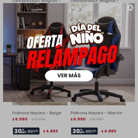
Desayunador Magnus -
Desayunador Magnus -
Blanco
Negro

2.490
3.890
2.490
3.890
$
$
$
$
1.743
1.743
$
$
1.992
1.992
$
$
Poltrona Nayara - Beige
Poltrona Nayara - Marrón
6.990
8.990
6.990
8.990
$
$
$
$
4.893
4.893
$
$