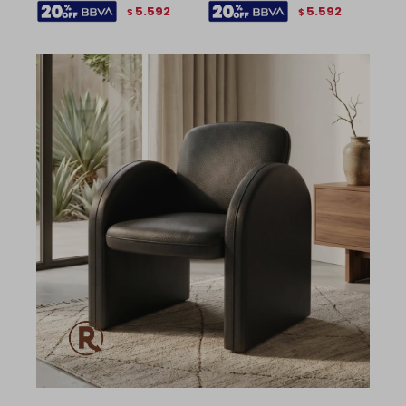
5.592
5.592
$
$