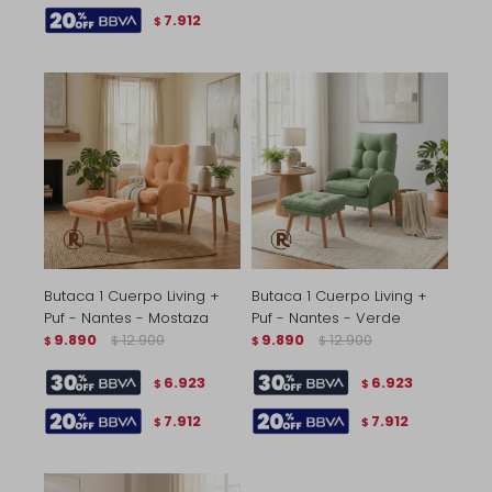
7.912
$
Butaca 1 Cuerpo Living +
Butaca 1 Cuerpo Living +
Puf - Nantes - Mostaza
Puf - Nantes - Verde
9.890
12.900
9.890
12.900
$
$
$
$
6.923
6.923
$
$
7.912
7.912
$
$