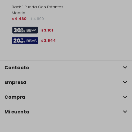
Rack 1 Puerta Con Estantes
Madrid
4.430
4.690
$
$
3.101
$
3.544
$
Contacto
Empresa
Compra
Mi cuenta