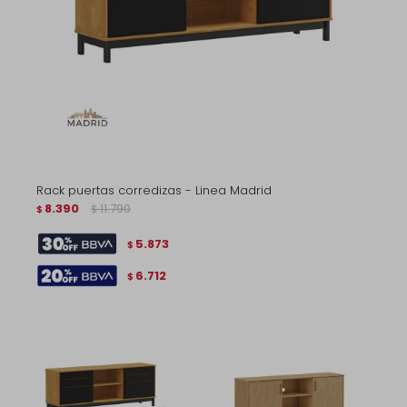
Rack puertas corredizas - Linea Madrid
8.390
11.790
$
$
5.873
$
6.712
$