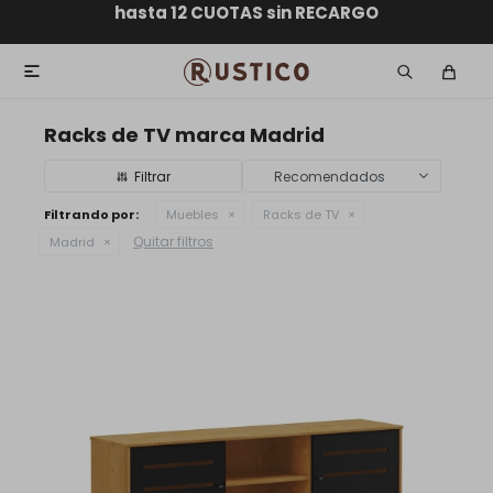
ENVÍO GRATIS dentro de MONTEVIDEO en compras
hasta 12 CUOTAS sin RECARGO
GARANTÍA DE DEVOLUCIÓN
ENVÍOS A TODO EL PAÍS
superiores a $30.000

Racks de TV marca Madrid
Recomendados
Filtrando por:
Muebles
Racks de TV
Quitar filtros
Madrid