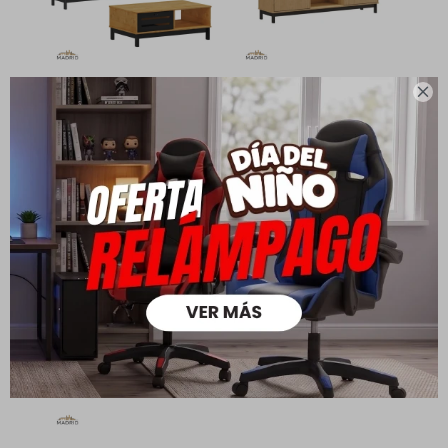

Combo Rack Para Tv +
Rack Madrid 2 Puertas
Mesa De Centro - Madrid
6.890
7.500
$
$
12.590
17.690
$
$
4.823
$
8.813
$
5.512
$
10.072
$