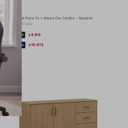
Combo Rack Para Tv + Mesa De Centro - Madrid
12.590
17.690
$
$
8.813
$
10.072
$