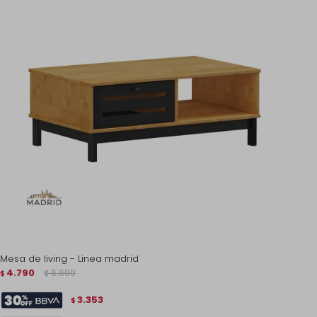
Mesa de living - Linea madrid
4.790
6.690
$
$
3.353
$