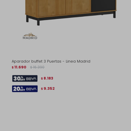
Aparador buffet 3 Puertas - Linea Madrid
11.690
16.390
$
$
8.183
$
9.352
$