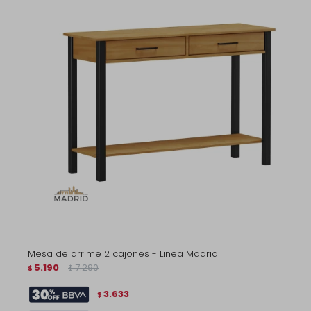
Mesa de arrime 2 cajones - Linea Madrid
5.190
7.290
$
$
3.633
$