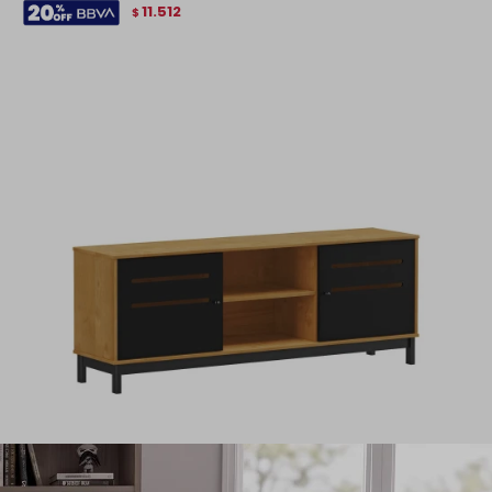
11.512
$