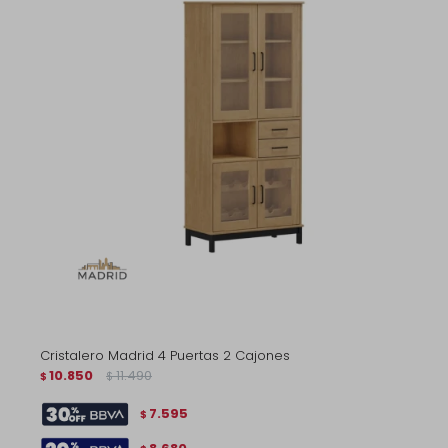
Cristalero Madrid 4 Puertas 2 Cajones
10.850
11.490
$
$
7.595
$