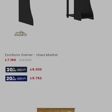
Escritorio Gamer - Linea Madrid
7.190
10.590
$
$
5.033
$
5.752
$