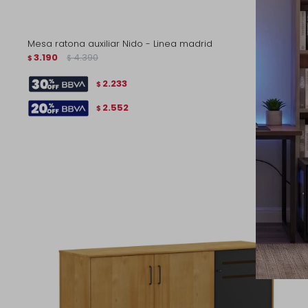
Mesa ratona auxiliar Nido - Linea madrid
3.190
4.390
$
$
2.233
$
2.552
$