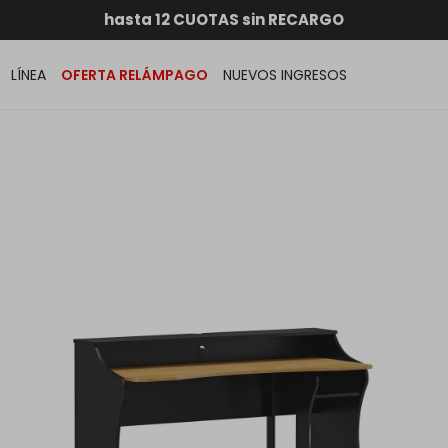
RATIS dentro de MONTEVIDEO en compras superiores a
hasta 12 CUOTAS sin RECARGO
GARANTÍA DE DEVOLUCIÓN
ENVÍOS A TODO EL PAÍS
LÍNEA
OFERTA RELÁMPAGO
NUEVOS INGRESOS