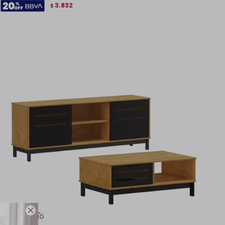
3.832
$
