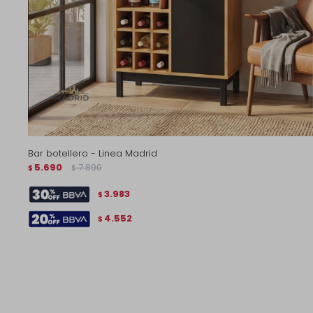
Bar botellero - Linea Madrid
5.690
7.890
$
$
3.983
$
4.552
$