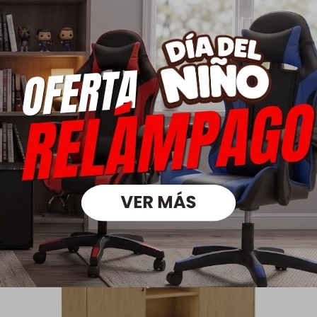
Rack puertas corredizas - Linea Madrid
8.390
11.790
$
$
5.873
$
6.712
$