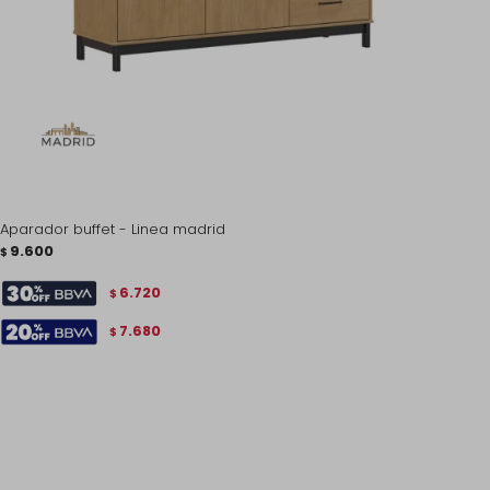
Aparador buffet - Linea madrid
9.600
$
6.720
$
7.680
$