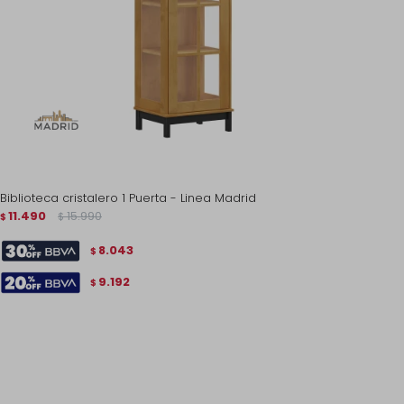
Biblioteca cristalero 1 Puerta - Linea Madrid
11.490
15.990
$
$
8.043
$
9.192
$