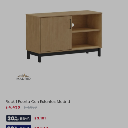
Rack 1 Puerta Con Estantes Madrid
4.430
4.690
$
$
3.101
$