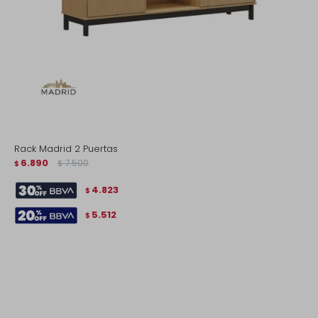
Rack Madrid 2 Puertas
6.890
7.500
$
$
4.823
$
5.512
$