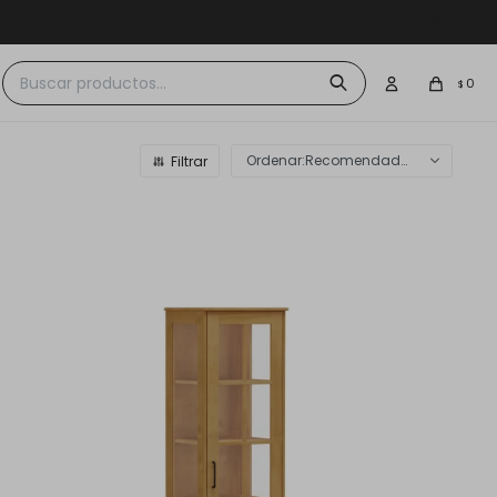
 $30.000
0
$
Recomendados