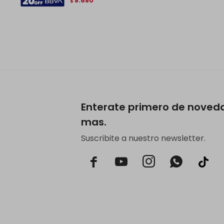
8.680
$
Enterate primero de noved
mas.
Suscribite a nuestro newsletter.


