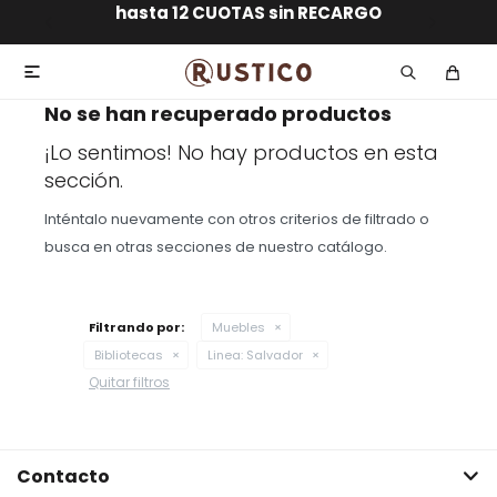
ENVÍO GRATIS dentro de MONTEVIDEO en compras
hasta 12 CUOTAS sin RECARGO
GARANTÍA DE DEVOLUCIÓN
ENVÍOS A TODO EL PAÍS
superiores a $30.000

No se han recuperado productos
¡Lo sentimos! No hay productos en esta
sección.
Inténtalo nuevamente con otros criterios de filtrado o
busca en otras secciones de nuestro catálogo.
Filtrando por:
Muebles
Bibliotecas
Linea:
Salvador
Quitar filtros
Contacto