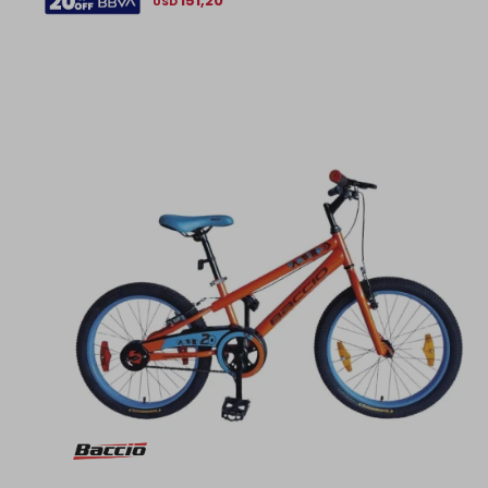
151,20
USD