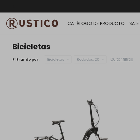
ENVÍO G
CATÁLOGO DE PRODUCTO
SALE
Bicicletas
Quitar filtros
Filtrando por:
Bicicletas
Rodados:
20