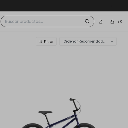
 $30.000
0
$
Recomendados