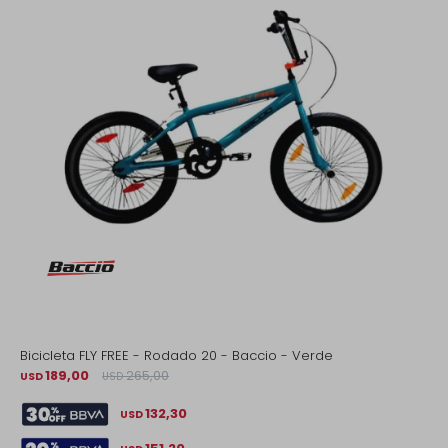
Bicicleta FLY FREE - Rodado 20 - Baccio - Verde
189,00
265,00
USD
USD
132,30
USD