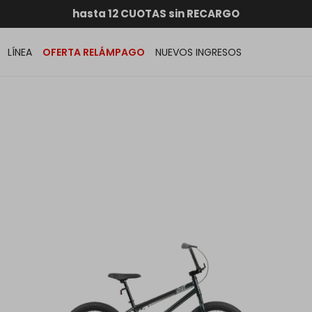
RATIS dentro de MONTEVIDEO en compras superiores a
hasta 12 CUOTAS sin RECARGO
GARANTÍA DE DEVOLUCIÓN
ENVÍOS A TODO EL PAÍS
LÍNEA
OFERTA RELÁMPAGO
NUEVOS INGRESOS