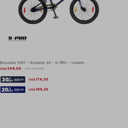
Bicicleta VERT - Rodado 20 - S-PRO - Violeta
249,00
349,00
USD
USD
174,30
USD
199,20
USD