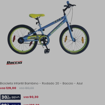
Bicicleta Infantil Bambino - Rodado 20 - Baccio - Azul
129,00
180,00
USD
USD
90,30
USD