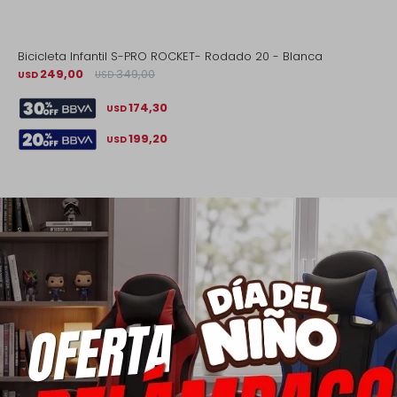
Bicicleta Infantil S-PRO ROCKET- Rodado 20 - Blanca
249,00
349,00
USD
USD
174,30
USD
199,20
USD