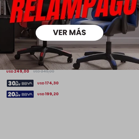
Bicicleta Infantil S-PRO VERT - Rodado 20 - Negro
249,00
349,00
USD
USD
174,30
USD
199,20
USD