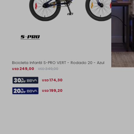
Bicicleta Infantil S-PRO VERT - Rodado 20 - Azul
249,00
349,00
USD
USD
174,30
USD
199,20
USD