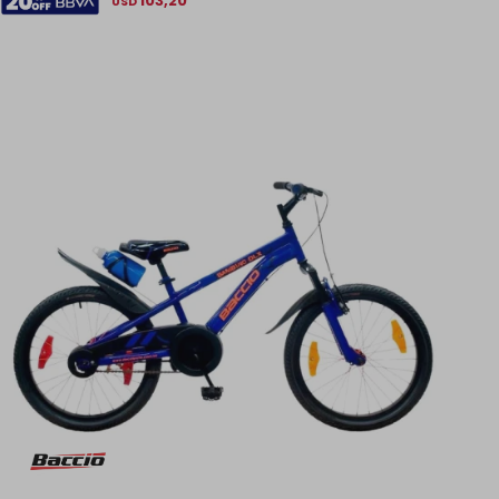
103,20
USD