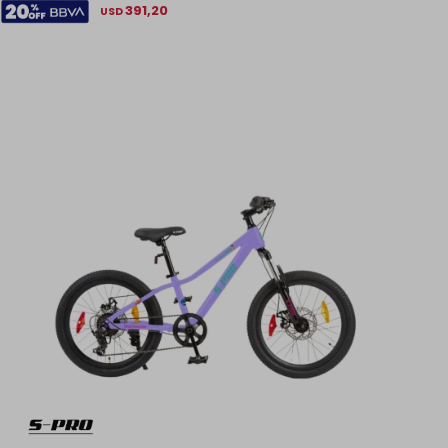
391,20
USD