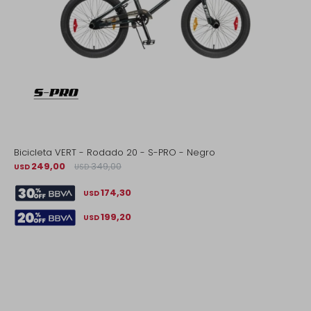
Bicicleta VERT - Rodado 20 - S-PRO - Negro
249,00
349,00
USD
USD
174,30
USD
199,20
USD