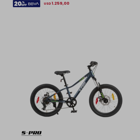
1.259,00
USD