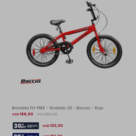
Bicicleta FLY FREE - Rodado 20 - Baccio - Rojo
189,00
265,00
USD
USD
132,30
USD