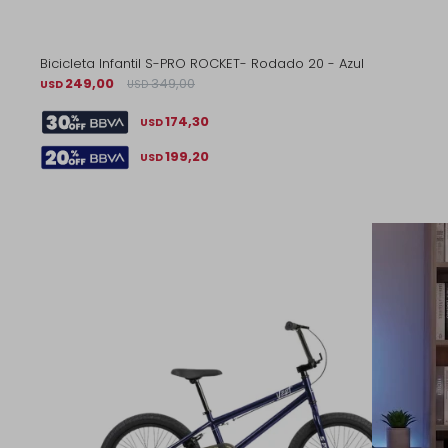
Bicicleta Infantil S-PRO ROCKET- Rodado 20 - Azul
249,00
349,00
USD
USD
174,30
USD
199,20
USD