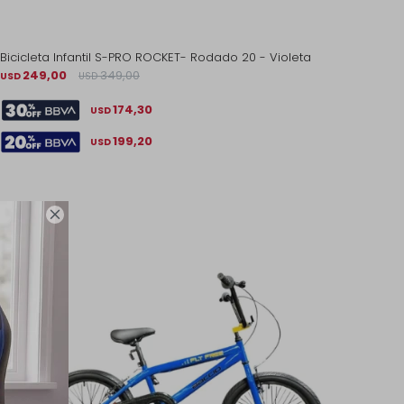
Bicicleta Infantil S-PRO ROCKET- Rodado 20 - Violeta
249,00
349,00
USD
USD
174,30
USD
199,20
USD
