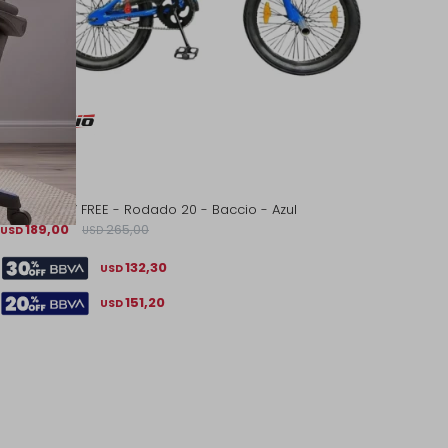
Bicicleta FLY FREE - Rodado 20 - Baccio - Azul
189,00
265,00
USD
USD
132,30
USD
151,20
USD