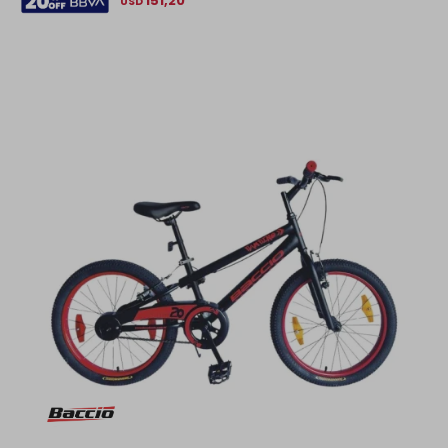
151,20
USD