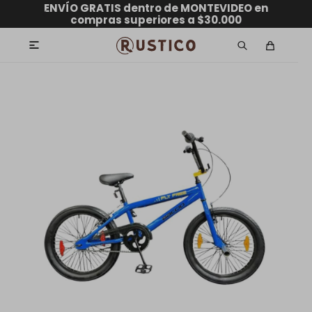
ENVÍO GRATIS dentro de MONTEVIDEO en
hasta 12 CUOTAS sin RECARGO
GARANTÍA DE DEVOLUCIÓN
ENVÍOS A TODO EL PAÍS
compras superiores a $30.000
