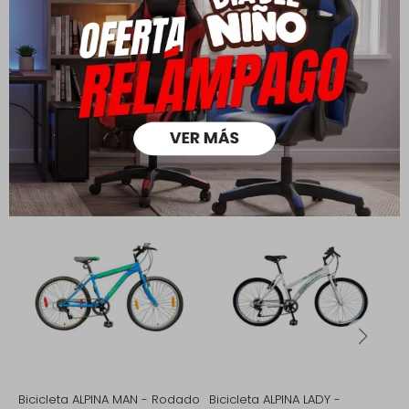
Medios de pago
Productos que te pueden interesar
Bicicleta ALPINA MAN - Rodado
Bicicleta ALPINA LADY -
B