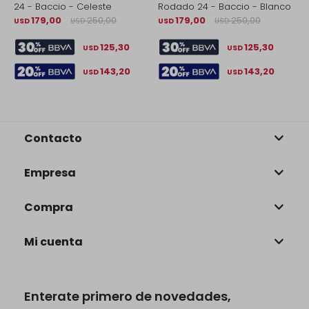
24 - Baccio - Celeste
Rodado 24 - Baccio - Blanco
B
179,00
250,00
179,00
250,00
USD
USD
USD
USD
U
125,30
125,30
USD
USD
143,20
143,20
USD
USD
Contacto
Empresa
Compra
Mi cuenta
Enterate primero de novedades,