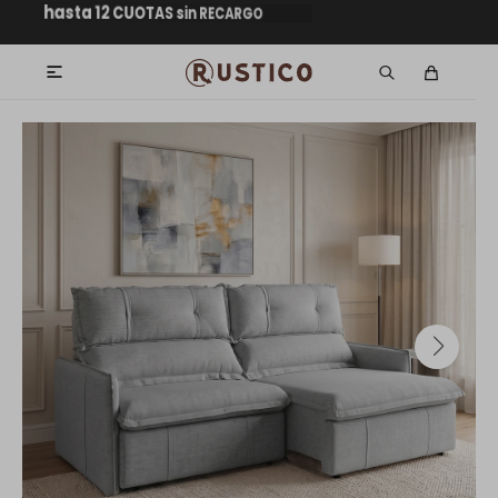
hasta 12 CUOTAS sin RECARGO
GARANTÍA DE DEVOLUCIÓN
GRATIS dentro de MONTEVIDEO en
ENVÍOS A TODO EL PAÍS
mpras superiores a $30.000
