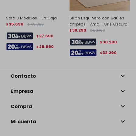
Sofá 3 Módulos - En Caja
Sillón Esquinero con Baúles
S
35.690
49.990
amplios - Amo - Gris Oscuro
C
$
$
38.290
53.160
$
$
$
27.690
$
30.290
$
29.690
$
32.290
$
Contacto
Empresa
Compra
Mi cuenta