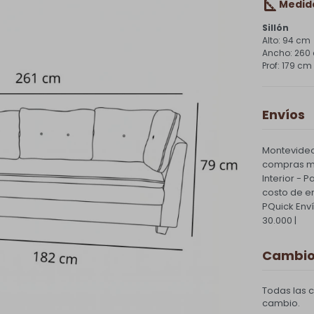
Medid
Sillón
94 cm
260
179 cm
Envíos
Montevideo
compras ma
Interior - 
costo de e
PQuick Env
30.000 |
Cambios
Todas las 
cambio.