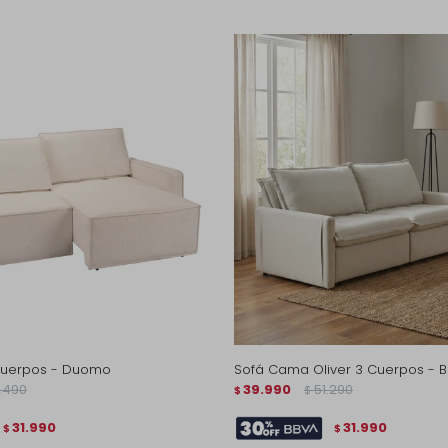
cuerpos - Duomo
Sofá Cama Oliver 3 Cuerpos - 
.490
39.990
51.290
$
$
31.990
31.990
$
$