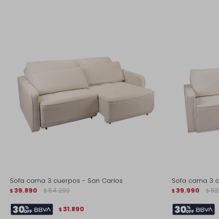
Sofa cama 3 cuerpos - San Carlos
Sofa cama 3 
39.890
54.290
39.990
52
$
$
$
$
31.890
$