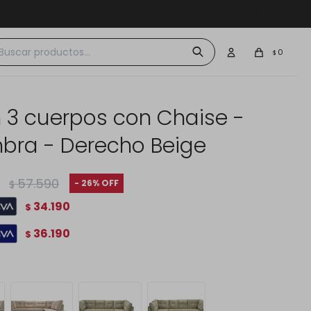
 $30.000
0
$
n 3 cuerpos con Chaise -
bra - Derecho Beige
57.590
26
$
34.190
$
36.190
$