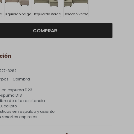
e
Izquierdo beige
Izquierdo Verde
Derecho Verde
COMPRAR
ción
227-3282
erpos - Coimbra
jo, en espuma D23
espuma D13
fibra de alta resistencia
 Eucalipto
sticas en respaldo y asiento
 resortes espirales