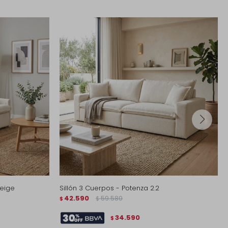
Beige
Sillón 3 Cuerpos - Potenza 2.2
42.590
59.580
$
$
34.590
$