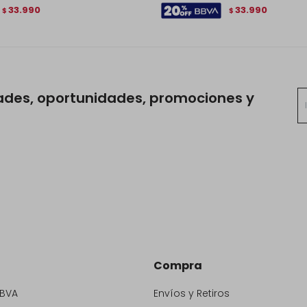
33.990
33.990
$
$
ades, oportunidades, promociones y
Compra
BBVA
Envíos y Retiros