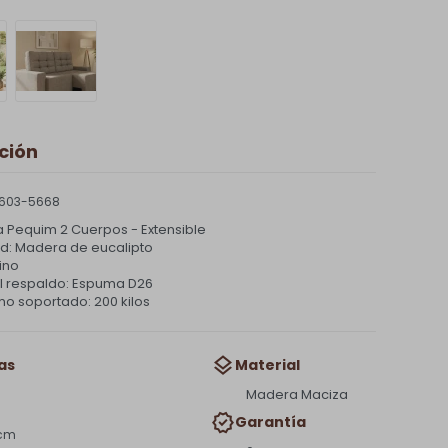
ción
603-5668
a Pequim 2 Cuerpos - Extensible
ad: Madera de eucalipto
ino
el respaldo: Espuma D26
o soportado: 200 kilos
as
Material
Madera Maciza
Garantía
 cm