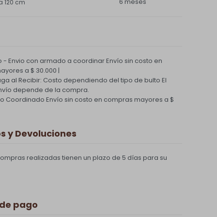
6 meses
a 120 cm
 - Envio con armado a coordinar
Envío sin costo en
yores a $ 30.000 |
Paga al Recibir: Costo dependiendo del tipo de bulto
El
nvío depende de la compra.
ío Coordinado
Envío sin costo en compras mayores a $
 y Devoluciones
compras realizadas tienen un plazo de 5 días para su
 de pago