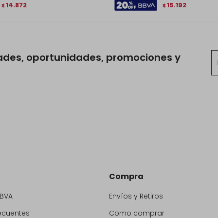
14.872
15.192
$
$
ades, oportunidades, promociones y
Compra
BBVA
Envíos y Retiros
ecuentes
Como comprar