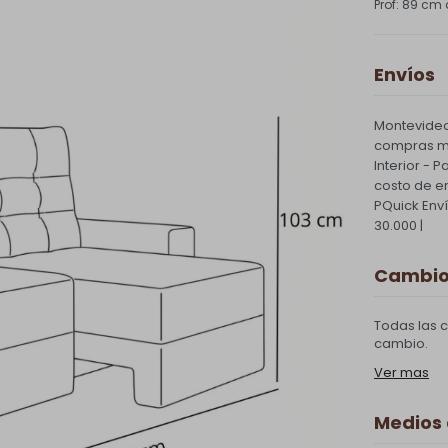
89 cm 
Envíos
Montevideo
compras ma
Interior - 
costo de e
PQuick Env
30.000 |
Cambios
Todas las 
cambio.
Ver mas
Medios