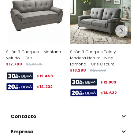
Sillón 3 Cuerpos - Montana
Sillón 3 Cuerpos Tela y
S
veludo - Gris
Madera Natural Living -
L
17.790
24.890
Lamona - Gris Oscuro
$
$
$
18.290
25.590
$
$
12.453
$
12.803
$
14.232
$
14.632
$
Contacto
Empresa