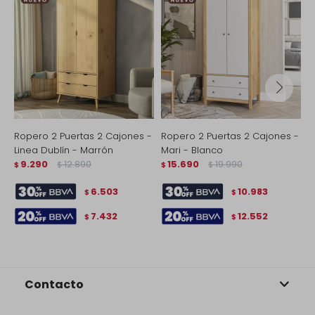
Ropero 2 Puertas 2 Cajones -
Ropero 2 Puertas 2 Cajones -
R
Linea Dublín - Marrón
Mari - Blanco
M
9.290
12.890
15.690
19.990
C
$
$
$
$
$
6.503
10.983
$
$
7.432
12.552
$
$
Contacto