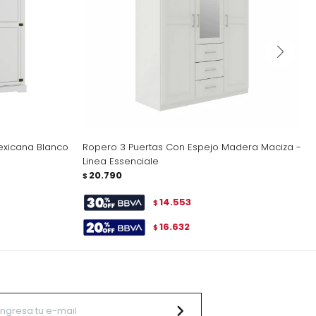
exicana Blanco
Ropero 3 Puertas Con Espejo Madera Maciza -
Linea Essenciale
20.790
$
14.553
$
16.632
$