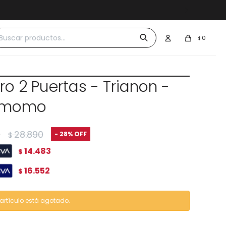
 $30.000
0
$
o 2 Puertas - Trianon -
amomo
0
28.890
28
$
14.483
$
16.552
$
 artículo está agotado.