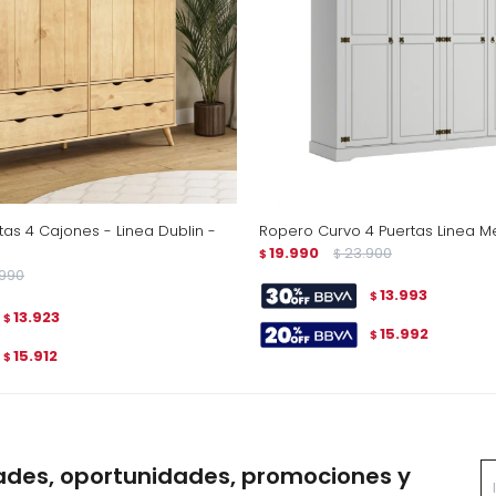
as 4 Cajones - Linea Dublin -
Ropero Curvo 4 Puertas Linea M
19.990
23.900
$
$
.990
13.993
$
13.923
$
15.992
$
15.912
$
ades, oportunidades, promociones y