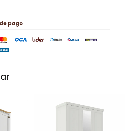
 de pago
sar