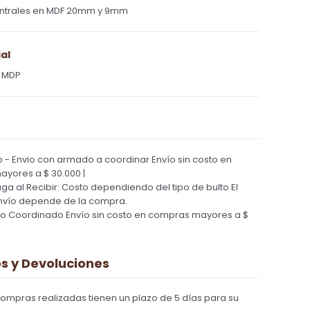
ntrales en MDF 20mm y 9mm
al
 MDP
 - Envio con armado a coordinar
Envío sin costo en
yores a $ 30.000 |
Paga al Recibir: Costo dependiendo del tipo de bulto
El
nvío depende de la compra.
ío Coordinado
Envío sin costo en compras mayores a $
 y Devoluciones
compras realizadas tienen un plazo de 5 días para su