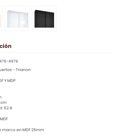
ción
476-4979
uertas - Trianon
DF Y MDP
m
 cm
: 52.8
 MDF
on marco en MDF 25mm