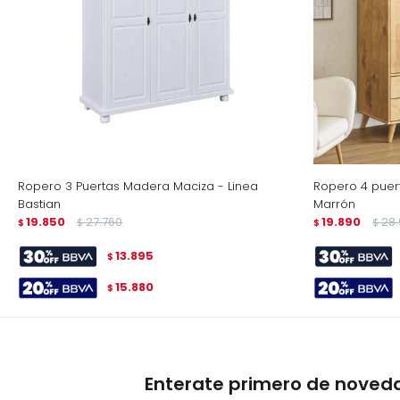
Ropero 3 Puertas Madera Maciza - Linea
Ropero 4 puert
Bastian
Marrón
19.850
27.760
19.890
28
$
$
$
$
13.895
$
15.880
$
Enterate primero de noved