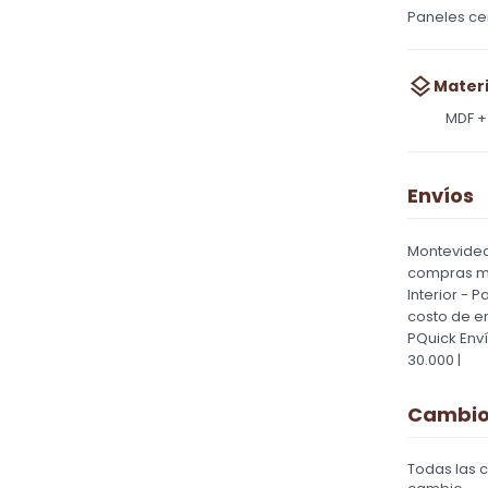
Paneles ce
Materi
MDF +
Envíos
Montevideo
compras ma
Interior - 
costo de e
PQuick Env
30.000 |
Cambios
Todas las 