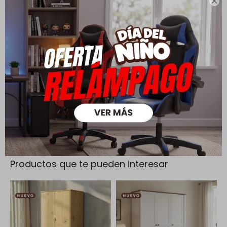

Cambios y Devoluciones
Todas las compras realizadas tienen un plazo de 5 días para
su cambio.
Ver mas
Medios de pago
Productos que te pueden interesar