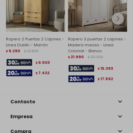
Ropero 2 Puertas 2 Cajones -
Ropero 3 puertas 2 cajones -
R
Linea Dublín - Marrón
Madera maciza - Linea
L
9.290
12.890
Colonial - Blanco
$
$
$
21.990
29.390
$
$
6.503
$
15.393
$
7.432
$
17.592
$
Contacto
Empresa
Compra