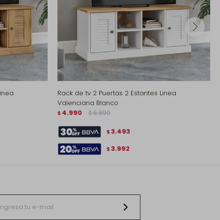
Linea
Rack de tv 2 Puertas 2 Estantes Linea
Valenciana Blanco
4.990
6.890
$
$
3.493
$
3.992
$