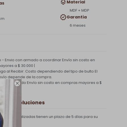
Material
as
MDF + MDP
Garantía
 cm
6 meses
 - Envio con armado a coordinar
Envío sin costo en
yores a $ 30.000 |
Paga al Recibir: Costo dependiendo del tipo de bulto
El
nvío depende de la compra.
ío Coordinado
Envío sin costo en compras mayores a $

 y Devoluciones
compras realizadas tienen un plazo de 5 días para su