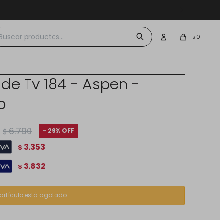
 $30.000
0
$
 de Tv 184 - Aspen -
o
6.790
29
$
3.353
$
3.832
$
 artículo está agotado.