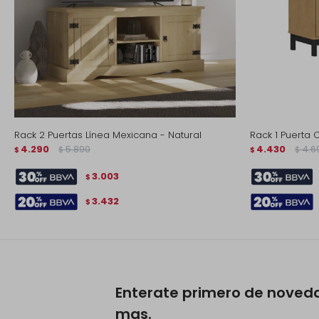
Rack 2 Puertas Línea Mexicana - Natural
Rack 1 Puerta 
4.290
5.890
4.430
4.6
$
$
$
$
3.003
$
3.432
$
Enterate primero de noved
mas.