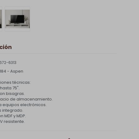
ción
672-6313
 184 - Aspen
iones técnicas:
hasta 75".
on bisagras.
acio de almacenamiento.
a equipos electrónicos.
 integrado.
en MDF y MDP.
 resistente.