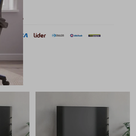
 de pago
sar