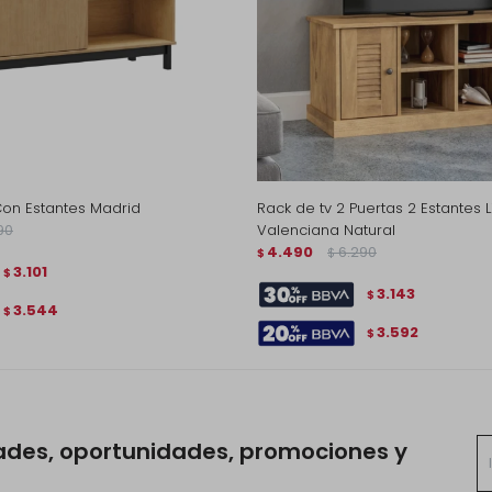
Con Estantes Madrid
Rack de tv 2 Puertas 2 Estantes 
90
Valenciana Natural
4.490
6.290
$
$
3.101
$
3.143
$
3.544
$
3.592
$
ades, oportunidades, promociones y