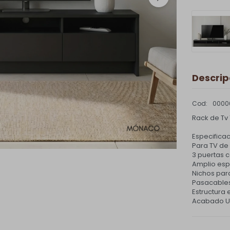
Descrip
0000
Rack de Tv
Especificac
Para TV de 
3 puertas c
Amplio esp
Nichos par
Pasacables
Estructura 
Acabado UV