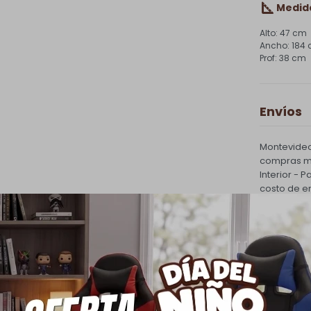
Medid
47 cm
184
38 cm
Envíos
Montevideo
compras ma
Interior - 
costo de e
PQuick Env
30.000 |
Cambios
Todas las 
cambio.