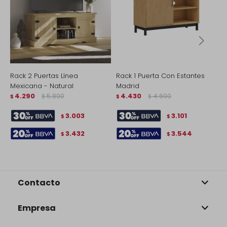
Rack 2 Puertas Línea
Rack 1 Puerta Con Estantes
R
Mexicana - Natural
Madrid
E
4.290
5.890
4.430
4.690
N
$
$
$
$
$
3.003
3.101
$
$
3.432
3.544
$
$
Contacto
Empresa