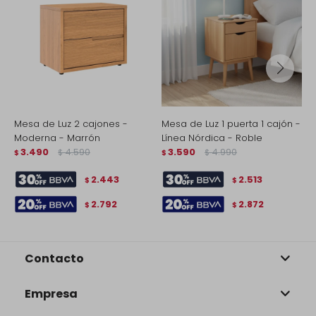
Mesa de Luz 2 cajones -
Mesa de Luz 1 puerta 1 cajón -
M
Moderna - Marrón
Línea Nórdica - Roble
L
3.490
4.590
3.590
4.990
$
$
$
$
$
2.443
2.513
$
$
2.792
2.872
$
$
Contacto
Empresa