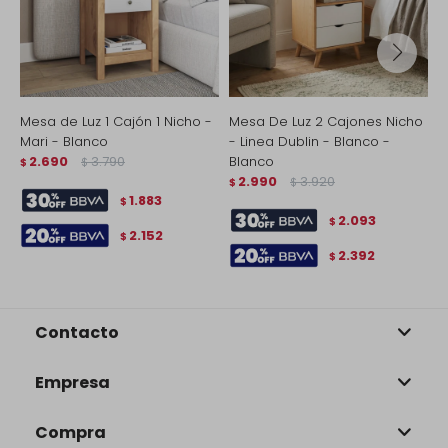
Mesa de Luz 1 Cajón 1 Nicho -
Mesa De Luz 2 Cajones Nicho
M
Mari - Blanco
- Linea Dublin - Blanco -
-
2.690
3.790
Blanco
$
$
$
2.990
3.920
$
$
1.883
$
2.093
$
2.152
$
2.392
$
Contacto
Empresa
Compra