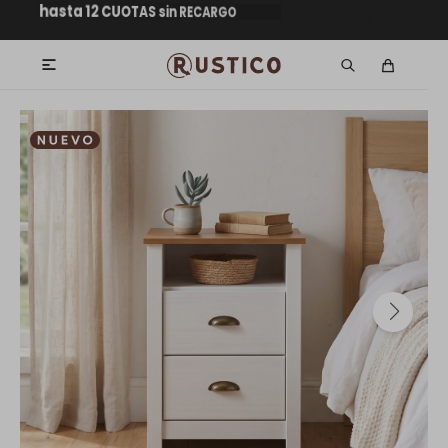
hasta 12 CUOTAS sin RECARGO
GARANTÍA DE DEVOLUCIÓN
GRATIS dentro de MONTEVIDEO en
ENVÍOS A TODO EL PAÍS
mpras superiores a $30.000
