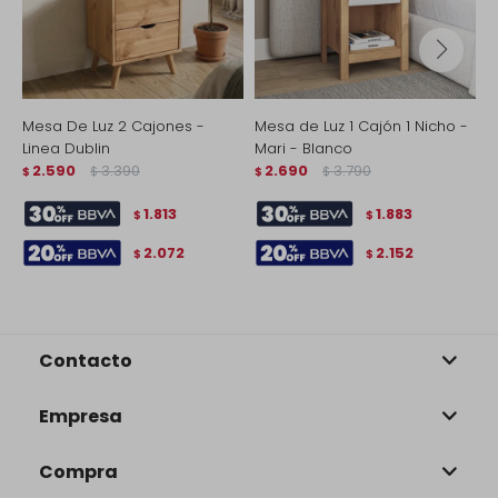
Mesa De Luz 2 Cajones -
Mesa de Luz 1 Cajón 1 Nicho -
M
Linea Dublin
Mari - Blanco
-
2.590
3.390
2.690
3.790
B
$
$
$
$
$
1.813
1.883
$
$
2.072
2.152
$
$
Contacto
Empresa
Compra