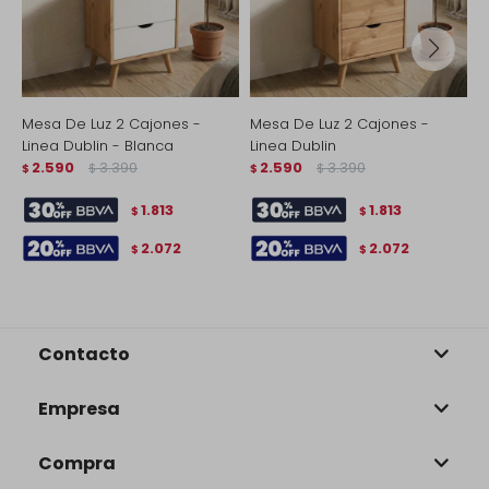
Mesa De Luz 2 Cajones -
Mesa De Luz 2 Cajones -
M
Linea Dublin - Blanca
Linea Dublin
M
2.590
3.390
2.590
3.390
$
$
$
$
$
1.813
1.813
$
$
2.072
2.072
$
$
Contacto
Empresa
Compra