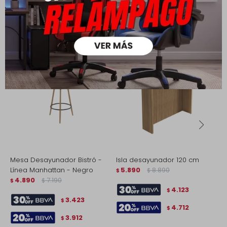
Productos que te pueden interesar
Mesa Desayunador Bistró -
Isla desayunador 120 cm
D
Línea Manhattan - Negro
5.890
8.890
$
$
$
4.890
7.190
$
$
4.123
$
3.423
$
4.712
$
3.912
$