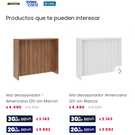
Productos que te pueden interesar
Isla desayunador -
Isla desayunador Americana
M
Americana 120 cm Marron
120 cm Blanca
L
4.490
5.990
4.490
5.990
$
$
$
$
$
3.143
3.143
$
$
3.592
3.592
$
$