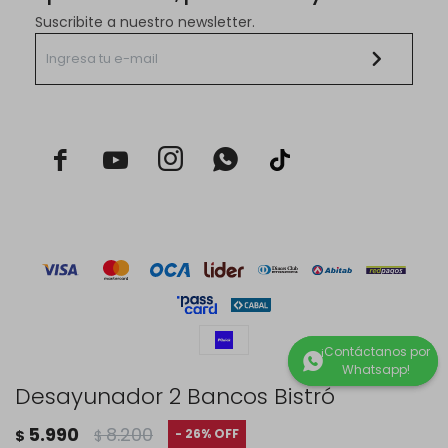
Suscribite a nuestro newsletter.



Desayunador 2 Bancos Bistró
© Copyright 2026 / Rustico Hogar
5.990
8.200
26
$
$