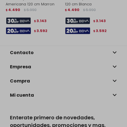
Americana 120 cm Marron
120 cm Blanca
L
4.490
5.990
4.490
5.990
$
$
$
$
$
3.143
3.143
$
$
3.592
3.592
$
$
Contacto
Empresa
Compra
Mi cuenta
Enterate primero de novedades,
oportunidades, promociones y mas.