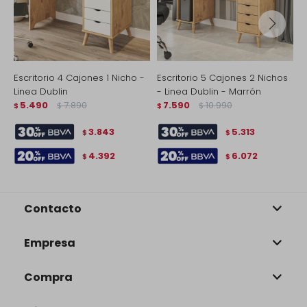
Escritorio 4 Cajones 1 Nicho -
Escritorio 5 Cajones 2 Nichos
E
Linea Dublin
- Linea Dublin - Marrón
D
5.490
7.890
7.590
10.990
$
$
$
$
$
3.843
5.313
$
$
4.392
6.072
$
$
Contacto
Empresa
Compra