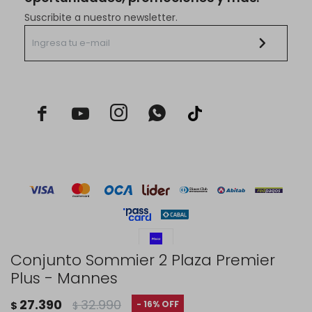
Suscribite a nuestro newsletter.



Conjunto Sommier 2 Plaza Premier
Plus - Mannes
© Copyright 2026 / Rustico Hogar
27.390
32.990
16
$
$