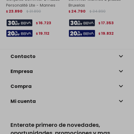
Personalité Lite - Mannes
Bruxelas
M
23.890
31.890
24.790
34.890
$
$
$
$
$
16.723
17.353
$
$
19.112
19.832
$
$
Contacto
Empresa
Compra
Mi cuenta
Enterate primero de novedades,
oportunidades, promociones y mas.