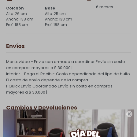
6 meses
Colchón
Base
26 cm
25 cm
138 cm
138 cm
188 cm
188 cm
Envíos
Montevideo - Envio con armado a coordinar
Envío sin costo
en compras mayores a $ 30.000 |
Interior - Paga al Recibir: Costo dependiendo del tipo de bulto
El costo de envío depende de la compra.
PQuick Envío Coordinado
Envío sin costo en compras
mayores a $ 30.000 |
Cambios y Devoluciones

Todas las compras realizadas tienen un plazo de 5 días para
su cambio.