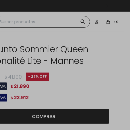
 $30.000
0
$
unto Sommier Queen
nalité Lite - Mannes
0
41.190
27
$
21.890
$
23.912
$
COMPRAR