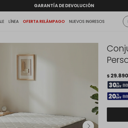
RATIS dentro de MONTEVIDEO en compras superiores a
hasta 12 CUOTAS sin RECARGO
GARANTÍA DE DEVOLUCIÓN
ENVÍOS A TODO EL PAÍS
ALE
LÍNEA
OFERTA RELÁMPAGO
NUEVOS INGRESOS
Conj
Perso
29.89
$