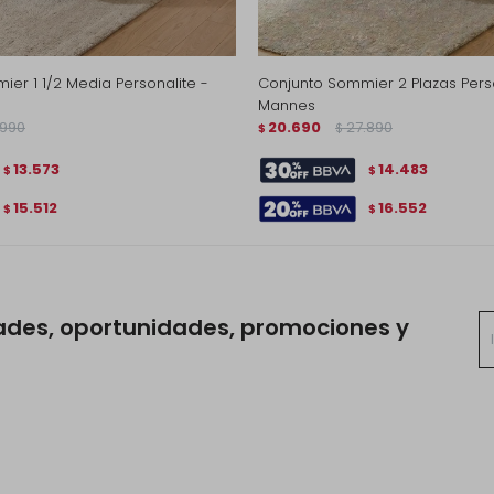
er 1 1/2 Media Personalite -
Conjunto Sommier 2 Plazas Perso
Mannes
.990
20.690
27.890
$
$
13.573
14.483
$
$
15.512
16.552
$
$
ades, oportunidades, promociones y