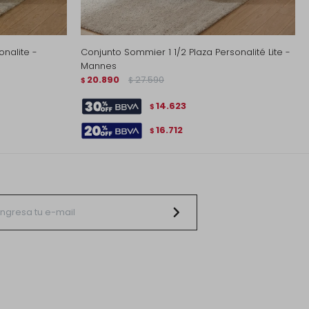
nalite -
Conjunto Sommier 1 1/2 Plaza Personalité Lite -
Mannes
20.890
27.590
$
$
14.623
$
16.712
$