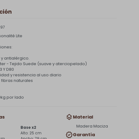
ción
 97
nalité Lite
iones:
 y antialérgico.
ter - Tejido Suede (suave y aterciopelado)
3 Y D80
lidad y resistencia al uso diario
fibras naturales
0kg por lado
as
Material
Madera Maciza
Base x2
25 cm
Garantía
 cm
79 cm