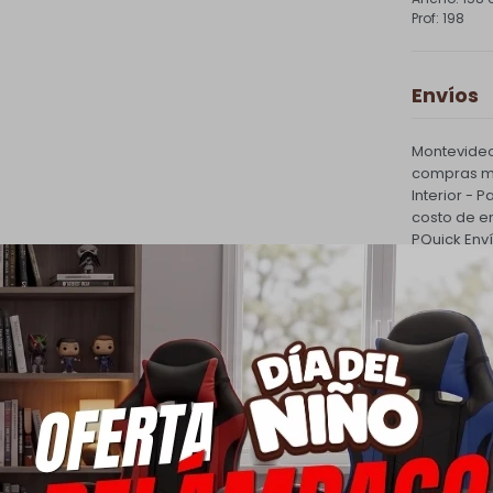
198
Envíos
Montevideo
compras ma
Interior - 
costo de e
PQuick Env
30.000 |
Cambios
Todas las 
cambio.
Ver mas
Medios