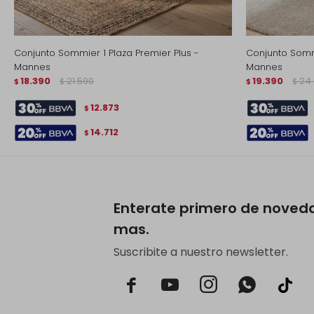
Conjunto Sommier 1 Plaza Premier Plus -
Conjunto Sommi
Mannes
Mannes
18.390
21.590
19.390
24
$
$
$
$
12.873
$
14.712
$
Enterate primero de noved
mas.
Suscribite a nuestro newsletter.


