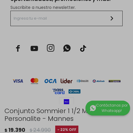
Suscribite a nuestro newsletter.



Conjunto Sommier 1 1/2 Media
Personalite - Mannes
© Copyright 2026 / Rustico Hogar
19.390
24.990
22
$
$