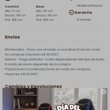
Madera Maciza
Colchón
Base
17 cm
25 cm
Garantía
118 cm
118 cm
6 meses
188 cm
188 cm
Envíos
Montevideo - Envio con armado a coordinar
Envío sin costo
en compras mayores a $ 30.000 |
Interior - Paga al Recibir: Costo dependiendo del tipo de bulto
El costo de envío depende de la compra.
PQuick Envío Coordinado
Envío sin costo en compras
mayores a $ 30.000 |
Cambios y Devoluciones

Todas las compras realizadas tienen un plazo de 5 días para
su cambio.