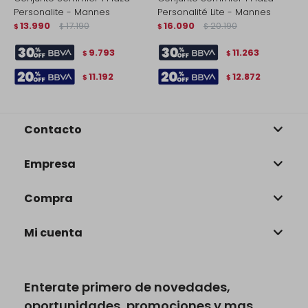
Personalite - Mannes
Personalité Lite - Mannes
P
13.990
17.190
16.090
20.190
$
$
$
$
$
9.793
11.263
$
$
11.192
12.872
$
$
Contacto
Empresa
Compra
Mi cuenta
Enterate primero de novedades,
oportunidades, promociones y mas.