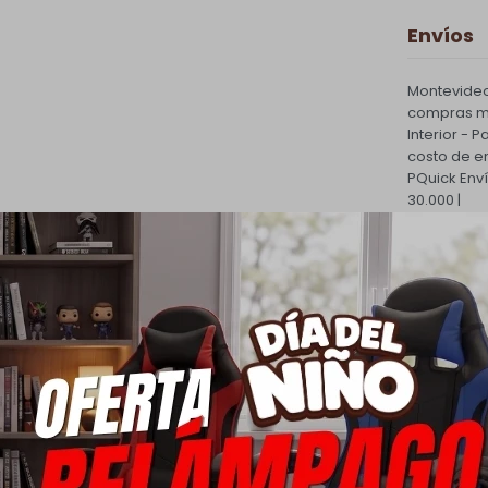
Envíos
Montevideo
compras ma
Interior - 
costo de e
PQuick Env
30.000 |
Cambios
Todas las 
cambio.
Ver mas
Medios