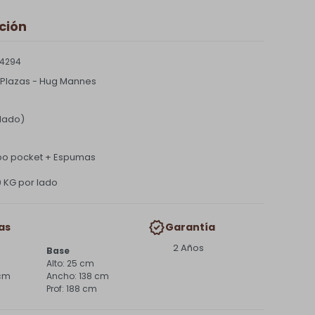
ción
 4294
Plazas - Hug Mannes
 lado)
ipo pocket + Espumas
0 KG por lado
as
Garantía
2 Años
Base
25 cm
 cm
138 cm
188 cm