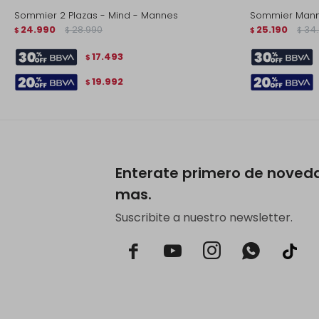
Sommier 2 Plazas - Mind - Mannes
Sommier Mann
24.990
28.990
25.190
34
$
$
$
$
17.493
$
19.992
$
Enterate primero de noved
mas.
Suscribite a nuestro newsletter.


