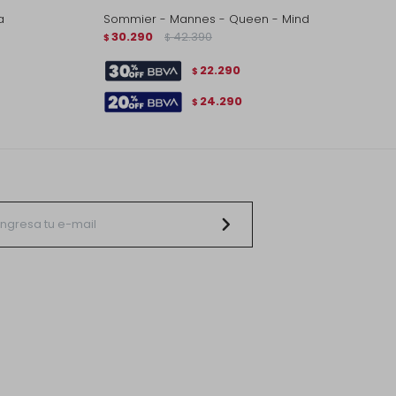
a
Sommier - Mannes - Queen - Mind
30.290
42.390
$
$
22.290
$
24.290
$