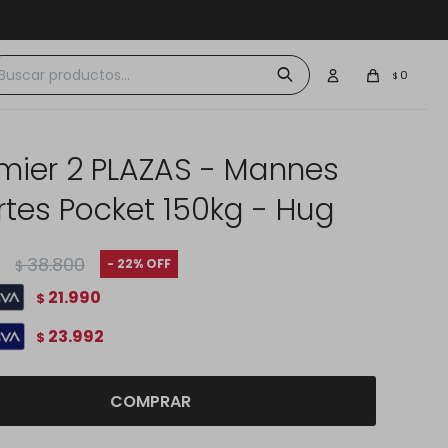
 $30.000
0
$
ier 2 PLAZAS - Mannes
rtes Pocket 150kg - Hug
38.800
22
$
21.990
$
23.992
$
COMPRAR