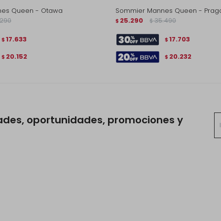
es Queen - Otawa
Sommier Mannes Queen - Prag
.290
25.290
35.490
$
$
17.633
17.703
$
$
20.152
20.232
$
$
ades, oportunidades, promociones y