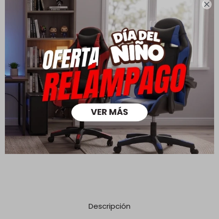

mayores a $ 30.000 |
Cambios y Devoluciones
Todas las compras realizadas tienen un plazo de 5 días para
su cambio.
Ver mas
Medios de pago
Descripción