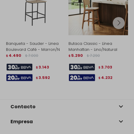
Banqueta - Sauder - Linea
Butaca Classic - Línea
B
Boulevard Café - Marron/N
Manhattan - Lino/Natural
M
4.490
7.000
5.290
7.290
$
$
$
$
$
3.143
3.703
$
$
3.592
4.232
$
$
Contacto
Empresa