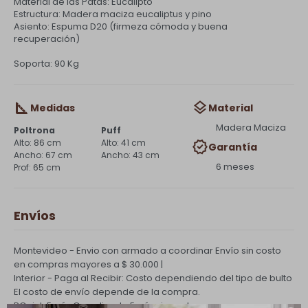
Material de las Patas: Eucalipto
Estructura: Madera maciza eucaliptus y pino
Asiento: Espuma D20 (firmeza cómoda y buena
recuperación)
Soporta: 90 Kg
Medidas
Material
Madera Maciza
Poltrona
Puff
86 cm
41 cm
Garantía
67 cm
43 cm
6 meses
65 cm
Envíos
Montevideo - Envio con armado a coordinar
Envío sin costo
en compras mayores a $ 30.000 |
Interior - Paga al Recibir: Costo dependiendo del tipo de bulto
El costo de envío depende de la compra.
PQuick Envío Coordinado
Envío sin costo en compras