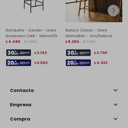
Banqueta - Sauder - Linea
Butaca Classic - Línea
B
Boulevard Café - Marron/N
Manhattan - Lino/Natural
M
4.490
7.000
5.290
7.290
$
$
$
$
$
3.143
3.703
$
$
3.592
4.232
$
$
Contacto
Empresa
Compra