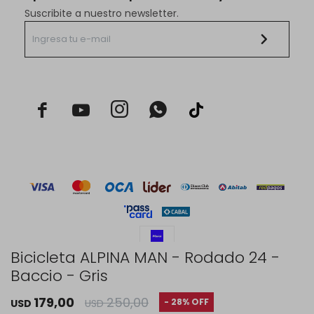
Suscribite a nuestro newsletter.



Bicicleta ALPINA MAN - Rodado 24 -
Baccio - Gris
© Copyright 2026 / Rustico Hogar
179,00
250,00
28
USD
USD