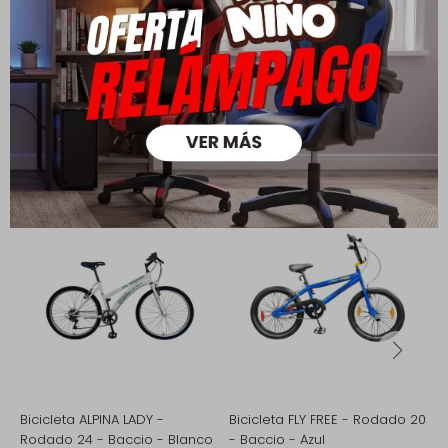
Medios de pago
Productos que te pueden interesar
Bicicleta ALPINA LADY -
Bicicleta FLY FREE - Rodado 20
B
Rodado 24 - Baccio - Blanco
- Baccio - Azul
B