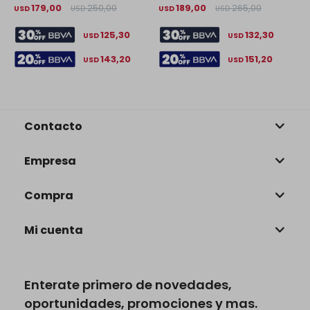
179,00
250,00
189,00
265,00
USD
USD
USD
USD
U
125,30
132,30
USD
USD
143,20
151,20
USD
USD
Contacto
Empresa
Compra
Mi cuenta
Enterate primero de novedades,
oportunidades, promociones y mas.