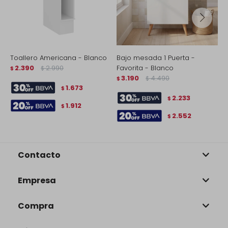
Toallero Americana - Blanco
Bajo mesada 1 Puerta -
B
2.390
2.990
Favorita - Blanco
4
$
$
3.190
4.490
$
$
$
1.673
$
2.233
$
1.912
$
2.552
$
Contacto
Empresa
Compra