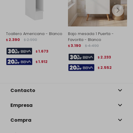
Toallero Americana - Blanco
Bajo mesada 1 Puerta -
B
2.390
2.990
Favorita - Blanco
4
$
$
3.190
4.490
$
$
$
1.673
$
2.233
$
1.912
$
2.552
$
Contacto
Empresa
Compra