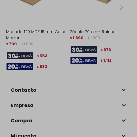
Mesada 120 MDF 15 mm Color
Zócalo 70 cm - Rainha
Z
Marron
1.390
1.990
$
$
$
790
1.090
$
$
973
$
553
$
1.112
$
632
$
Contacto
Empresa
Compra
Mi cuenta