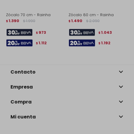
Zócalo 70 cm - Rainha
Zócalo 80 cm - Rainha
Z
1.390
1.990
1.490
2.090
$
$
$
$
$
973
1.043
$
$
1.112
1.192
$
$
Contacto
Empresa
Compra
Mi cuenta