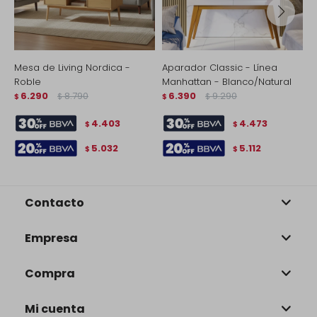
Mesa de Living Nordica -
Aparador Classic - Línea
R
Roble
Manhattan - Blanco/Natural
$
6.290
8.790
6.390
9.290
$
$
$
$
4.403
4.473
$
$
5.032
5.112
$
$
Contacto
Empresa
Compra
Mi cuenta