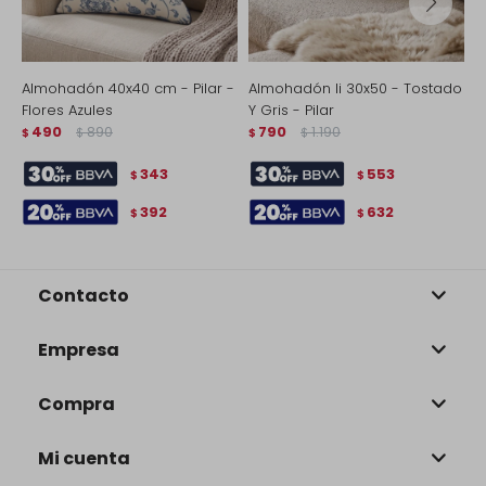
Almohadón 40x40 cm - Pilar -
Almohadón Ii 30x50 - Tostado
A
Flores Azules
Y Gris - Pilar
A
490
890
790
1.190
$
$
$
$
$
343
553
$
$
392
632
$
$
Contacto
Empresa
Compra
Mi cuenta