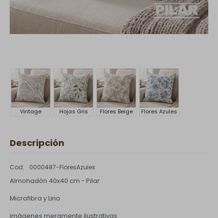
Vintage
Hojas Gris
Flores Beige
Flores Azules
Descripción
0000487-FloresAzules
Almohadón 40x40 cm - Pilar
Microfibra y Lino
imágenes meramente ilustrativas