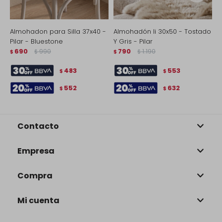
Almohadon para Silla 37x40 -
Almohadón Ii 30x50 - Tostado
A
Pilar - Bluestone
Y Gris - Pilar
A
690
990
790
1.190
$
$
$
$
$
483
553
$
$
552
632
$
$
Contacto
Empresa
Compra
Mi cuenta